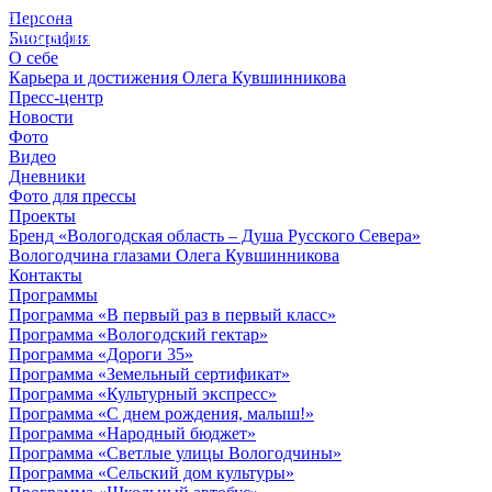
Персона
© 2012 - 2023,
Биография
КУВШИННИКОВ О.А.
О себе
Карьера и достижения Олега Кувшинникова
Пресс-центр
Новости
Фото
Видео
Дневники
Фото для прессы
Проекты
Бренд «Вологодская область – Душа Русского Севера»
Вологодчина глазами Олега Кувшинникова
Контакты
Программы
Программа «В первый раз в первый класс»
Программа «Вологодский гектар»
Программа «Дороги 35»
Программа «Земельный сертификат»
Программа «Культурный экспресс»
Программа «С днем рождения, малыш!»
Программа «Народный бюджет»
Программа «Светлые улицы Вологодчины»
Программа «Сельский дом культуры»