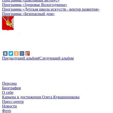
Программа «Школьный автобус»
Программа «Здоровье Вологодчины»
Программа «Детская школа искусств - вектор развития»
Программа «Безопасный дом»
Предыдущий альбом
|
Следующий альбом
Персона
Биография
О себе
Карьера и достижения Олега Кувшинникова
Пресс-центр
Новости
Фото