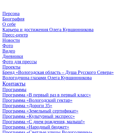
Персона
Биография
О себе
Карьера и достижения Олега Кувшинникова
Пресс-центр
Новости
Фото
Видео
Дневники
Фото для прессы
Проекты
Бренд «Вологодская область – Душа Русского Севера»
Вологодчина глазами Олега Кувшинникова
Контакты
Программы
Программа «В первый раз в первый класс»
Программа «Вологодский гектар»
Программа «Дороги 35»
Программа «Земельный сертификат»
Программа «Культурный экспресс»
Программа «С днем рождения, малыш!»
Программа «Народный бюджет»
Программа «Светлые улицы Вологодчины»