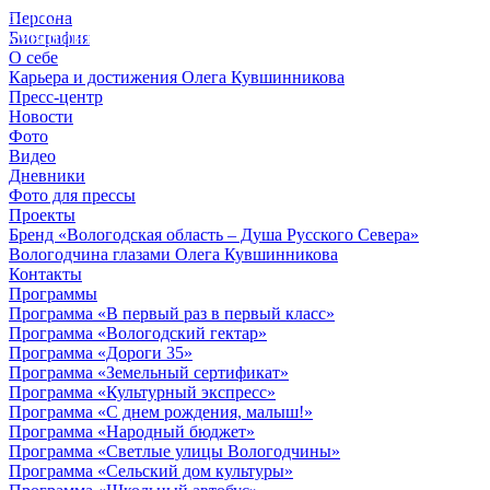
Персона
© 2012 - 2023,
Биография
КУВШИННИКОВ О.А.
О себе
Карьера и достижения Олега Кувшинникова
Пресс-центр
Новости
Фото
Видео
Дневники
Фото для прессы
Проекты
Бренд «Вологодская область – Душа Русского Севера»
Вологодчина глазами Олега Кувшинникова
Контакты
Программы
Программа «В первый раз в первый класс»
Программа «Вологодский гектар»
Программа «Дороги 35»
Программа «Земельный сертификат»
Программа «Культурный экспресс»
Программа «С днем рождения, малыш!»
Программа «Народный бюджет»
Программа «Светлые улицы Вологодчины»
Программа «Сельский дом культуры»