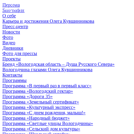
Персона
© 2012 - 2023,
Биография
КУВШИННИКОВ О.А.
О себе
Карьера и достижения Олега Кувшинникова
Пресс-центр
Новости
Фото
Видео
Дневники
Фото для прессы
Проекты
Бренд «Вологодская область – Душа Русского Севера»
Вологодчина глазами Олега Кувшинникова
Контакты
Программы
Программа «В первый раз в первый класс»
Программа «Вологодский гектар»
Программа «Дороги 35»
Программа «Земельный сертификат»
Программа «Культурный экспресс»
Программа «С днем рождения, малыш!»
Программа «Народный бюджет»
Программа «Светлые улицы Вологодчины»
Программа «Сельский дом культуры»