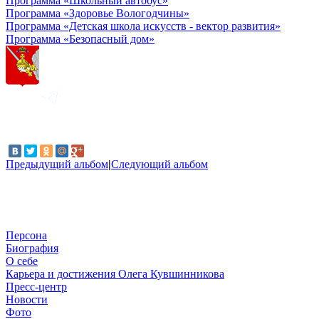
Программа «Школьный автобус»
Программа «Здоровье Вологодчины»
Программа «Детская школа искусств - вектор развития»
Программа «Безопасный дом»
Предыдущий альбом
|
Следующий альбом
Персона
Биография
О себе
Карьера и достижения Олега Кувшинникова
Пресс-центр
Новости
Фото