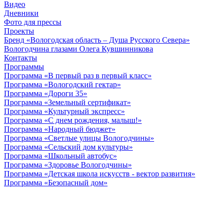
Видео
Дневники
Фото для прессы
Проекты
Бренд «Вологодская область – Душа Русского Севера»
Вологодчина глазами Олега Кувшинникова
Контакты
Программы
Программа «В первый раз в первый класс»
Программа «Вологодский гектар»
Программа «Дороги 35»
Программа «Земельный сертификат»
Программа «Культурный экспресс»
Программа «С днем рождения, малыш!»
Программа «Народный бюджет»
Программа «Светлые улицы Вологодчины»
Программа «Сельский дом культуры»
Программа «Школьный автобус»
Программа «Здоровье Вологодчины»
Программа «Детская школа искусств - вектор развития»
Программа «Безопасный дом»