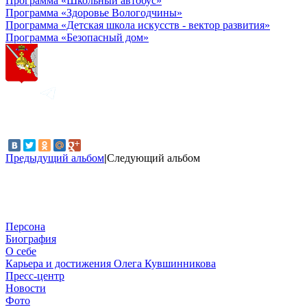
Программа «Школьный автобус»
Программа «Здоровье Вологодчины»
Программа «Детская школа искусств - вектор развития»
Программа «Безопасный дом»
Предыдущий альбом
|
Следующий альбом
Персона
Биография
О себе
Карьера и достижения Олега Кувшинникова
Пресс-центр
Новости
Фото