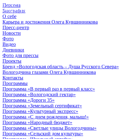
Персона
© 2012 - 2023,
Биография
КУВШИННИКОВ О.А.
О себе
Карьера и достижения Олега Кувшинникова
Пресс-центр
Новости
Фото
Видео
Дневники
Фото для прессы
Проекты
Бренд «Вологодская область – Душа Русского Севера»
Вологодчина глазами Олега Кувшинникова
Контакты
Программы
Программа «В первый раз в первый класс»
Программа «Вологодский гектар»
Программа «Дороги 35»
Программа «Земельный сертификат»
Программа «Культурный экспресс»
Программа «С днем рождения, малыш!»
Программа «Народный бюджет»
Программа «Светлые улицы Вологодчины»
Программа «Сельский дом культуры»