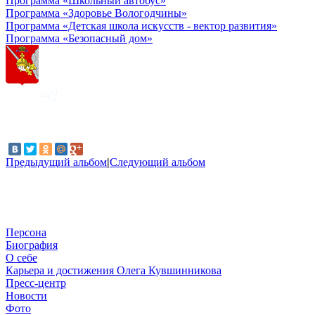
Программа «Школьный автобус»
Программа «Здоровье Вологодчины»
Программа «Детская школа искусств - вектор развития»
Программа «Безопасный дом»
Предыдущий альбом
|
Следующий альбом
Персона
Биография
О себе
Карьера и достижения Олега Кувшинникова
Пресс-центр
Новости
Фото