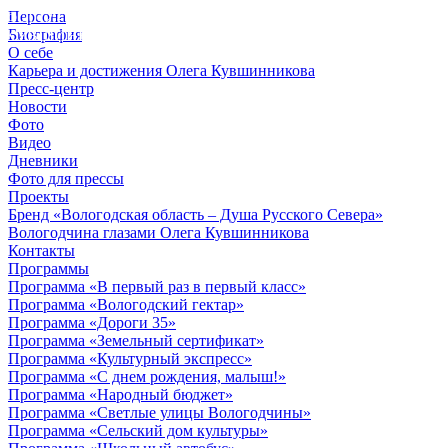
Персона
© 2012 - 2023,
Биография
КУВШИННИКОВ О.А.
О себе
Карьера и достижения Олега Кувшинникова
Пресс-центр
Новости
Фото
Видео
Дневники
Фото для прессы
Проекты
Бренд «Вологодская область – Душа Русского Севера»
Вологодчина глазами Олега Кувшинникова
Контакты
Программы
Программа «В первый раз в первый класс»
Программа «Вологодский гектар»
Программа «Дороги 35»
Программа «Земельный сертификат»
Программа «Культурный экспресс»
Программа «С днем рождения, малыш!»
Программа «Народный бюджет»
Программа «Светлые улицы Вологодчины»
Программа «Сельский дом культуры»