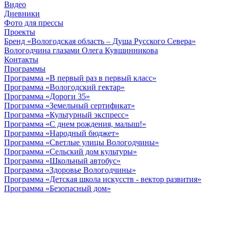
Видео
Дневники
Фото для прессы
Проекты
Бренд «Вологодская область – Душа Русского Севера»
Вологодчина глазами Олега Кувшинникова
Контакты
Программы
Программа «В первый раз в первый класс»
Программа «Вологодский гектар»
Программа «Дороги 35»
Программа «Земельный сертификат»
Программа «Культурный экспресс»
Программа «С днем рождения, малыш!»
Программа «Народный бюджет»
Программа «Светлые улицы Вологодчины»
Программа «Сельский дом культуры»
Программа «Школьный автобус»
Программа «Здоровье Вологодчины»
Программа «Детская школа искусств - вектор развития»
Программа «Безопасный дом»