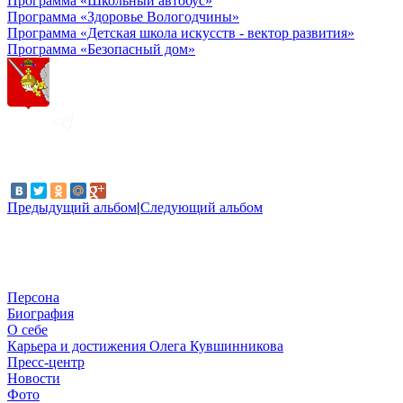
Программа «Школьный автобус»
Программа «Здоровье Вологодчины»
Программа «Детская школа искусств - вектор развития»
Программа «Безопасный дом»
Предыдущий альбом
|
Следующий альбом
Персона
Биография
О себе
Карьера и достижения Олега Кувшинникова
Пресс-центр
Новости
Фото