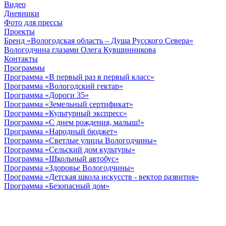
Видео
Дневники
Фото для прессы
Проекты
Бренд «Вологодская область – Душа Русского Севера»
Вологодчина глазами Олега Кувшинникова
Контакты
Программы
Программа «В первый раз в первый класс»
Программа «Вологодский гектар»
Программа «Дороги 35»
Программа «Земельный сертификат»
Программа «Культурный экспресс»
Программа «С днем рождения, малыш!»
Программа «Народный бюджет»
Программа «Светлые улицы Вологодчины»
Программа «Сельский дом культуры»
Программа «Школьный автобус»
Программа «Здоровье Вологодчины»
Программа «Детская школа искусств - вектор развития»
Программа «Безопасный дом»