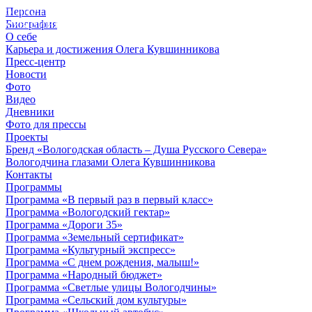
Персона
© 2012 - 2023,
Биография
КУВШИННИКОВ О.А.
О себе
Карьера и достижения Олега Кувшинникова
Пресс-центр
Новости
Фото
Видео
Дневники
Фото для прессы
Проекты
Бренд «Вологодская область – Душа Русского Севера»
Вологодчина глазами Олега Кувшинникова
Контакты
Программы
Программа «В первый раз в первый класс»
Программа «Вологодский гектар»
Программа «Дороги 35»
Программа «Земельный сертификат»
Программа «Культурный экспресс»
Программа «С днем рождения, малыш!»
Программа «Народный бюджет»
Программа «Светлые улицы Вологодчины»
Программа «Сельский дом культуры»