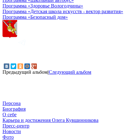
Программа «Школьный автобус»
Программа «Здоровье Вологодчины»
Программа «Детская школа искусств - вектор развития»
Программа «Безопасный дом»
Предыдущий альбом
|
Следующий альбом
Персона
Биография
О себе
Карьера и достижения Олега Кувшинникова
Пресс-центр
Новости
Фото