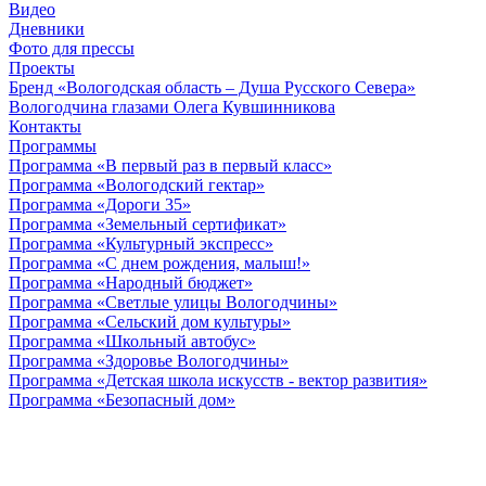
Видео
Дневники
Фото для прессы
Проекты
Бренд «Вологодская область – Душа Русского Севера»
Вологодчина глазами Олега Кувшинникова
Контакты
Программы
Программа «В первый раз в первый класс»
Программа «Вологодский гектар»
Программа «Дороги 35»
Программа «Земельный сертификат»
Программа «Культурный экспресс»
Программа «С днем рождения, малыш!»
Программа «Народный бюджет»
Программа «Светлые улицы Вологодчины»
Программа «Сельский дом культуры»
Программа «Школьный автобус»
Программа «Здоровье Вологодчины»
Программа «Детская школа искусств - вектор развития»
Программа «Безопасный дом»