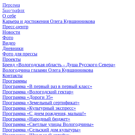
Персона
© 2012 - 2023,
Биография
КУВШИННИКОВ О.А.
О себе
Карьера и достижения Олега Кувшинникова
Пресс-центр
Новости
Фото
Видео
Дневники
Фото для прессы
Проекты
Бренд «Вологодская область – Душа Русского Севера»
Вологодчина глазами Олега Кувшинникова
Контакты
Программы
Программа «В первый раз в первый класс»
Программа «Вологодский гектар»
Программа «Дороги 35»
Программа «Земельный сертификат»
Программа «Культурный экспресс»
Программа «С днем рождения, малыш!»
Программа «Народный бюджет»
Программа «Светлые улицы Вологодчины»
Программа «Сельский дом культуры»