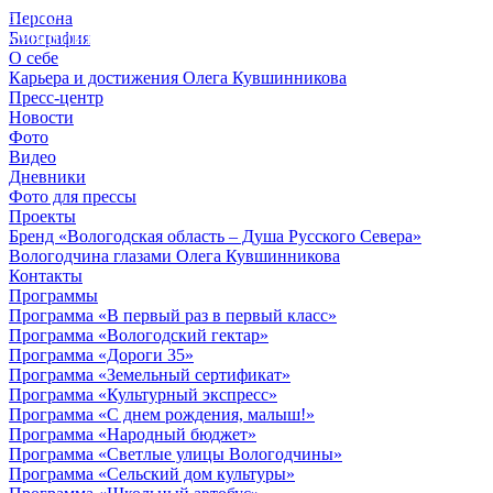
Персона
© 2012 - 2023,
Биография
КУВШИННИКОВ О.А.
О себе
Карьера и достижения Олега Кувшинникова
Пресс-центр
Новости
Фото
Видео
Дневники
Фото для прессы
Проекты
Бренд «Вологодская область – Душа Русского Севера»
Вологодчина глазами Олега Кувшинникова
Контакты
Программы
Программа «В первый раз в первый класс»
Программа «Вологодский гектар»
Программа «Дороги 35»
Программа «Земельный сертификат»
Программа «Культурный экспресс»
Программа «С днем рождения, малыш!»
Программа «Народный бюджет»
Программа «Светлые улицы Вологодчины»
Программа «Сельский дом культуры»