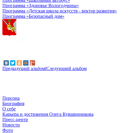
Программа «Школьный автобус»
Программа «Здоровье Вологодчины»
Программа «Детская школа искусств - вектор развития»
Программа «Безопасный дом»
Предыдущий альбом
|
Следующий альбом
Персона
Биография
О себе
Карьера и достижения Олега Кувшинникова
Пресс-центр
Новости
Фото