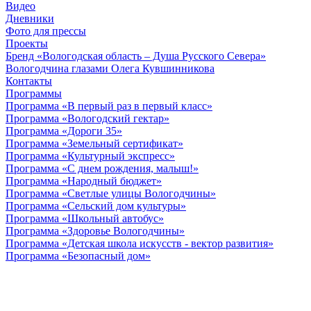
Видео
Дневники
Фото для прессы
Проекты
Бренд «Вологодская область – Душа Русского Севера»
Вологодчина глазами Олега Кувшинникова
Контакты
Программы
Программа «В первый раз в первый класс»
Программа «Вологодский гектар»
Программа «Дороги 35»
Программа «Земельный сертификат»
Программа «Культурный экспресс»
Программа «С днем рождения, малыш!»
Программа «Народный бюджет»
Программа «Светлые улицы Вологодчины»
Программа «Сельский дом культуры»
Программа «Школьный автобус»
Программа «Здоровье Вологодчины»
Программа «Детская школа искусств - вектор развития»
Программа «Безопасный дом»