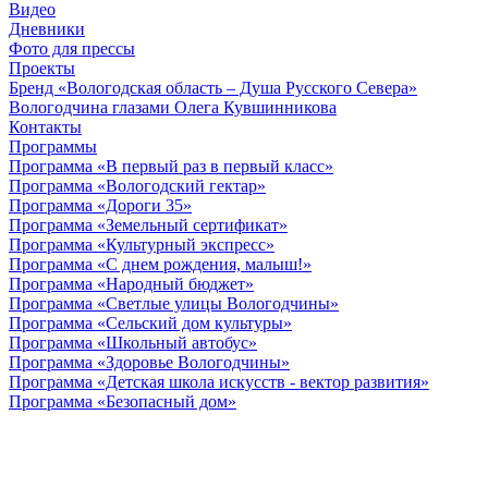
Видео
Дневники
Фото для прессы
Проекты
Бренд «Вологодская область – Душа Русского Севера»
Вологодчина глазами Олега Кувшинникова
Контакты
Программы
Программа «В первый раз в первый класс»
Программа «Вологодский гектар»
Программа «Дороги 35»
Программа «Земельный сертификат»
Программа «Культурный экспресс»
Программа «С днем рождения, малыш!»
Программа «Народный бюджет»
Программа «Светлые улицы Вологодчины»
Программа «Сельский дом культуры»
Программа «Школьный автобус»
Программа «Здоровье Вологодчины»
Программа «Детская школа искусств - вектор развития»
Программа «Безопасный дом»