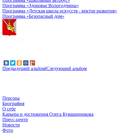
Программа «Школьный автобус»
Программа «Здоровье Вологодчины»
Программа «Детская школа искусств - вектор развития»
Программа «Безопасный дом»
Предыдущий альбом
|
Следующий альбом
Персона
Биография
О себе
Карьера и достижения Олега Кувшинникова
Пресс-центр
Новости
Фото