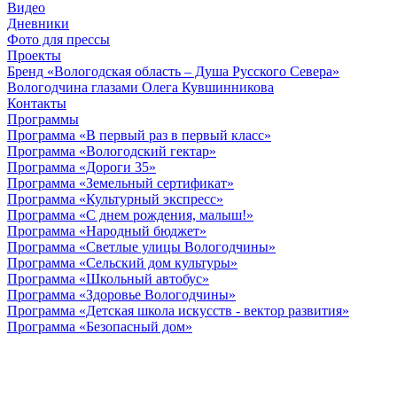
Видео
Дневники
Фото для прессы
Проекты
Бренд «Вологодская область – Душа Русского Севера»
Вологодчина глазами Олега Кувшинникова
Контакты
Программы
Программа «В первый раз в первый класс»
Программа «Вологодский гектар»
Программа «Дороги 35»
Программа «Земельный сертификат»
Программа «Культурный экспресс»
Программа «С днем рождения, малыш!»
Программа «Народный бюджет»
Программа «Светлые улицы Вологодчины»
Программа «Сельский дом культуры»
Программа «Школьный автобус»
Программа «Здоровье Вологодчины»
Программа «Детская школа искусств - вектор развития»
Программа «Безопасный дом»