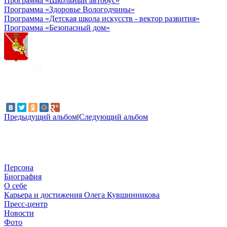
Программа «Школьный автобус»
Программа «Здоровье Вологодчины»
Программа «Детская школа искусств - вектор развития»
Программа «Безопасный дом»
Предыдущий альбом
|
Следующий альбом
Персона
Биография
О себе
Карьера и достижения Олега Кувшинникова
Пресс-центр
Новости
Фото