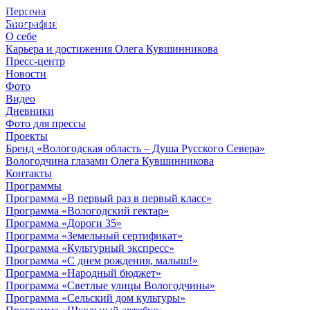
Персона
© 2012 - 2023,
Биография
КУВШИННИКОВ О.А.
О себе
Карьера и достижения Олега Кувшинникова
Пресс-центр
Новости
Фото
Видео
Дневники
Фото для прессы
Проекты
Бренд «Вологодская область – Душа Русского Севера»
Вологодчина глазами Олега Кувшинникова
Контакты
Программы
Программа «В первый раз в первый класс»
Программа «Вологодский гектар»
Программа «Дороги 35»
Программа «Земельный сертификат»
Программа «Культурный экспресс»
Программа «С днем рождения, малыш!»
Программа «Народный бюджет»
Программа «Светлые улицы Вологодчины»
Программа «Сельский дом культуры»