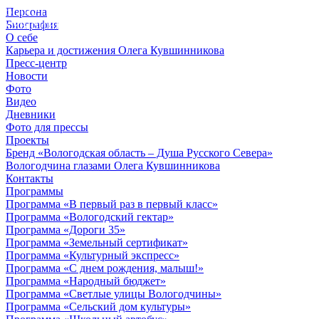
Персона
© 2012 - 2023,
Биография
КУВШИННИКОВ О.А.
О себе
Карьера и достижения Олега Кувшинникова
Пресс-центр
Новости
Фото
Видео
Дневники
Фото для прессы
Проекты
Бренд «Вологодская область – Душа Русского Севера»
Вологодчина глазами Олега Кувшинникова
Контакты
Программы
Программа «В первый раз в первый класс»
Программа «Вологодский гектар»
Программа «Дороги 35»
Программа «Земельный сертификат»
Программа «Культурный экспресс»
Программа «С днем рождения, малыш!»
Программа «Народный бюджет»
Программа «Светлые улицы Вологодчины»
Программа «Сельский дом культуры»