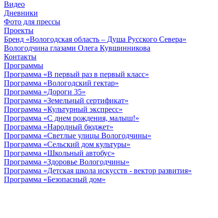
Видео
Дневники
Фото для прессы
Проекты
Бренд «Вологодская область – Душа Русского Севера»
Вологодчина глазами Олега Кувшинникова
Контакты
Программы
Программа «В первый раз в первый класс»
Программа «Вологодский гектар»
Программа «Дороги 35»
Программа «Земельный сертификат»
Программа «Культурный экспресс»
Программа «С днем рождения, малыш!»
Программа «Народный бюджет»
Программа «Светлые улицы Вологодчины»
Программа «Сельский дом культуры»
Программа «Школьный автобус»
Программа «Здоровье Вологодчины»
Программа «Детская школа искусств - вектор развития»
Программа «Безопасный дом»