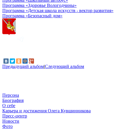
Программа «Школьный автобус»
Программа «Здоровье Вологодчины»
Программа «Детская школа искусств - вектор развития»
Программа «Безопасный дом»
Предыдущий альбом
|
Следующий альбом
Персона
Биография
О себе
Карьера и достижения Олега Кувшинникова
Пресс-центр
Новости
Фото