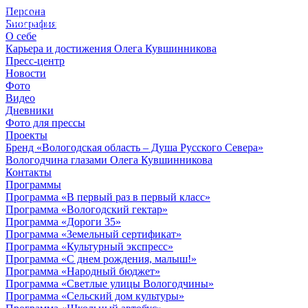
Персона
© 2012 - 2023,
Биография
КУВШИННИКОВ О.А.
О себе
Карьера и достижения Олега Кувшинникова
Пресс-центр
Новости
Фото
Видео
Дневники
Фото для прессы
Проекты
Бренд «Вологодская область – Душа Русского Севера»
Вологодчина глазами Олега Кувшинникова
Контакты
Программы
Программа «В первый раз в первый класс»
Программа «Вологодский гектар»
Программа «Дороги 35»
Программа «Земельный сертификат»
Программа «Культурный экспресс»
Программа «С днем рождения, малыш!»
Программа «Народный бюджет»
Программа «Светлые улицы Вологодчины»
Программа «Сельский дом культуры»