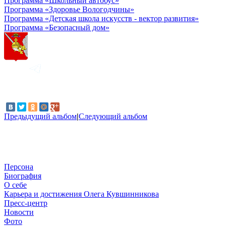
Программа «Школьный автобус»
Программа «Здоровье Вологодчины»
Программа «Детская школа искусств - вектор развития»
Программа «Безопасный дом»
Предыдущий альбом
|
Следующий альбом
Персона
Биография
О себе
Карьера и достижения Олега Кувшинникова
Пресс-центр
Новости
Фото