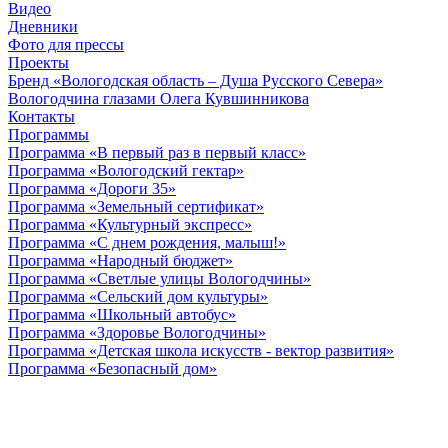
Видео
Дневники
Фото для прессы
Проекты
Бренд «Вологодская область – Душа Русского Севера»
Вологодчина глазами Олега Кувшинникова
Контакты
Программы
Программа «В первый раз в первый класс»
Программа «Вологодский гектар»
Программа «Дороги 35»
Программа «Земельный сертификат»
Программа «Культурный экспресс»
Программа «С днем рождения, малыш!»
Программа «Народный бюджет»
Программа «Светлые улицы Вологодчины»
Программа «Сельский дом культуры»
Программа «Школьный автобус»
Программа «Здоровье Вологодчины»
Программа «Детская школа искусств - вектор развития»
Программа «Безопасный дом»