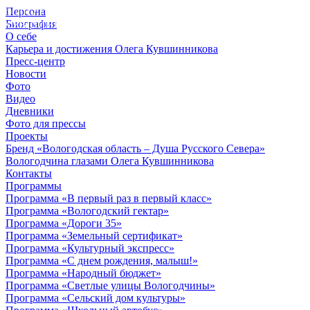
Персона
© 2012 - 2023,
Биография
КУВШИННИКОВ О.А.
О себе
Карьера и достижения Олега Кувшинникова
Пресс-центр
Новости
Фото
Видео
Дневники
Фото для прессы
Проекты
Бренд «Вологодская область – Душа Русского Севера»
Вологодчина глазами Олега Кувшинникова
Контакты
Программы
Программа «В первый раз в первый класс»
Программа «Вологодский гектар»
Программа «Дороги 35»
Программа «Земельный сертификат»
Программа «Культурный экспресс»
Программа «С днем рождения, малыш!»
Программа «Народный бюджет»
Программа «Светлые улицы Вологодчины»
Программа «Сельский дом культуры»