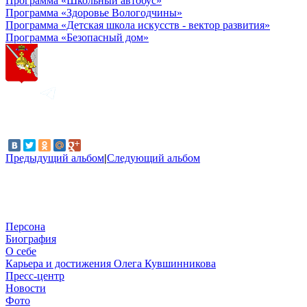
Программа «Школьный автобус»
Программа «Здоровье Вологодчины»
Программа «Детская школа искусств - вектор развития»
Программа «Безопасный дом»
Предыдущий альбом
|
Следующий альбом
Персона
Биография
О себе
Карьера и достижения Олега Кувшинникова
Пресс-центр
Новости
Фото