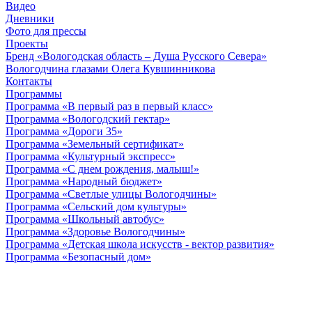
Видео
Дневники
Фото для прессы
Проекты
Бренд «Вологодская область – Душа Русского Севера»
Вологодчина глазами Олега Кувшинникова
Контакты
Программы
Программа «В первый раз в первый класс»
Программа «Вологодский гектар»
Программа «Дороги 35»
Программа «Земельный сертификат»
Программа «Культурный экспресс»
Программа «С днем рождения, малыш!»
Программа «Народный бюджет»
Программа «Светлые улицы Вологодчины»
Программа «Сельский дом культуры»
Программа «Школьный автобус»
Программа «Здоровье Вологодчины»
Программа «Детская школа искусств - вектор развития»
Программа «Безопасный дом»