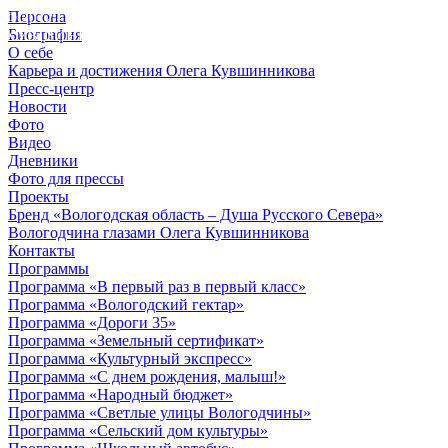
Персона
© 2012 - 2023,
Биография
КУВШИННИКОВ О.А.
О себе
Карьера и достижения Олега Кувшинникова
Пресс-центр
Новости
Фото
Видео
Дневники
Фото для прессы
Проекты
Бренд «Вологодская область – Душа Русского Севера»
Вологодчина глазами Олега Кувшинникова
Контакты
Программы
Программа «В первый раз в первый класс»
Программа «Вологодский гектар»
Программа «Дороги 35»
Программа «Земельный сертификат»
Программа «Культурный экспресс»
Программа «С днем рождения, малыш!»
Программа «Народный бюджет»
Программа «Светлые улицы Вологодчины»
Программа «Сельский дом культуры»