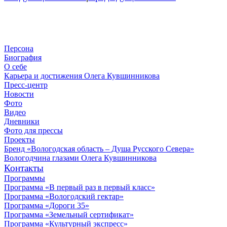
Персона
Биография
О себе
Карьера и достижения Олега Кувшинникова
Пресс-центр
Новости
Фото
Видео
Дневники
Фото для прессы
Проекты
Бренд «Вологодская область – Душа Русского Севера»
Вологодчина глазами Олега Кувшинникова
Контакты
Программы
Программа «В первый раз в первый класс»
Программа «Вологодский гектар»
Программа «Дороги 35»
Программа «Земельный сертификат»
Программа «Культурный экспресс»