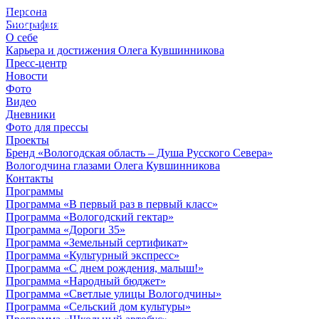
Персона
© 2012 - 2023,
Биография
КУВШИННИКОВ О.А.
О себе
Карьера и достижения Олега Кувшинникова
Пресс-центр
Новости
Фото
Видео
Дневники
Фото для прессы
Проекты
Бренд «Вологодская область – Душа Русского Севера»
Вологодчина глазами Олега Кувшинникова
Контакты
Программы
Программа «В первый раз в первый класс»
Программа «Вологодский гектар»
Программа «Дороги 35»
Программа «Земельный сертификат»
Программа «Культурный экспресс»
Программа «С днем рождения, малыш!»
Программа «Народный бюджет»
Программа «Светлые улицы Вологодчины»
Программа «Сельский дом культуры»