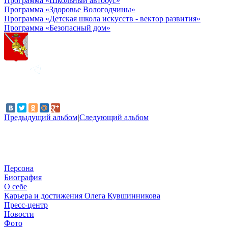
Программа «Школьный автобус»
Программа «Здоровье Вологодчины»
Программа «Детская школа искусств - вектор развития»
Программа «Безопасный дом»
Предыдущий альбом
|
Следующий альбом
Персона
Биография
О себе
Карьера и достижения Олега Кувшинникова
Пресс-центр
Новости
Фото