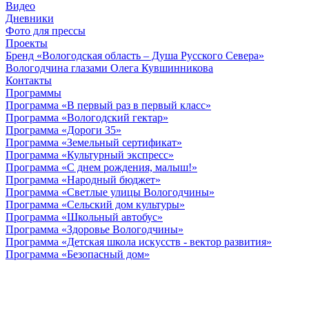
Видео
Дневники
Фото для прессы
Проекты
Бренд «Вологодская область – Душа Русского Севера»
Вологодчина глазами Олега Кувшинникова
Контакты
Программы
Программа «В первый раз в первый класс»
Программа «Вологодский гектар»
Программа «Дороги 35»
Программа «Земельный сертификат»
Программа «Культурный экспресс»
Программа «С днем рождения, малыш!»
Программа «Народный бюджет»
Программа «Светлые улицы Вологодчины»
Программа «Сельский дом культуры»
Программа «Школьный автобус»
Программа «Здоровье Вологодчины»
Программа «Детская школа искусств - вектор развития»
Программа «Безопасный дом»