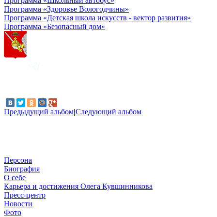
Программа «Школьный автобус»
Программа «Здоровье Вологодчины»
Программа «Детская школа искусств - вектор развития»
Программа «Безопасный дом»
Предыдущий альбом
|
Следующий альбом
Персона
Биография
О себе
Карьера и достижения Олега Кувшинникова
Пресс-центр
Новости
Фото