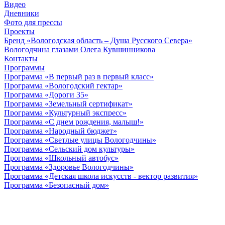
Видео
Дневники
Фото для прессы
Проекты
Бренд «Вологодская область – Душа Русского Севера»
Вологодчина глазами Олега Кувшинникова
Контакты
Программы
Программа «В первый раз в первый класс»
Программа «Вологодский гектар»
Программа «Дороги 35»
Программа «Земельный сертификат»
Программа «Культурный экспресс»
Программа «С днем рождения, малыш!»
Программа «Народный бюджет»
Программа «Светлые улицы Вологодчины»
Программа «Сельский дом культуры»
Программа «Школьный автобус»
Программа «Здоровье Вологодчины»
Программа «Детская школа искусств - вектор развития»
Программа «Безопасный дом»