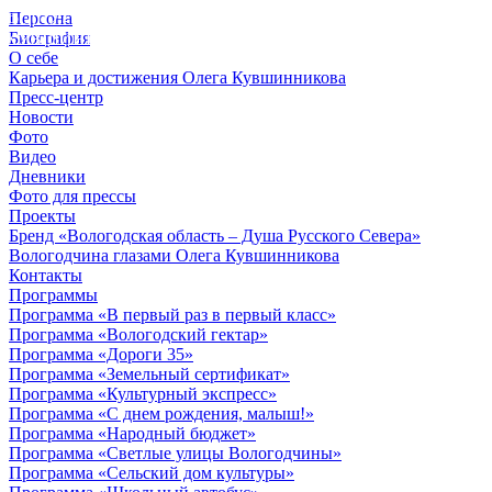
Персона
© 2012 - 2023,
Биография
КУВШИННИКОВ О.А.
О себе
Карьера и достижения Олега Кувшинникова
Пресс-центр
Новости
Фото
Видео
Дневники
Фото для прессы
Проекты
Бренд «Вологодская область – Душа Русского Севера»
Вологодчина глазами Олега Кувшинникова
Контакты
Программы
Программа «В первый раз в первый класс»
Программа «Вологодский гектар»
Программа «Дороги 35»
Программа «Земельный сертификат»
Программа «Культурный экспресс»
Программа «С днем рождения, малыш!»
Программа «Народный бюджет»
Программа «Светлые улицы Вологодчины»
Программа «Сельский дом культуры»