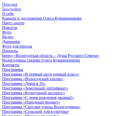
Персона
© 2012 - 2023,
Биография
КУВШИННИКОВ О.А.
О себе
Карьера и достижения Олега Кувшинникова
Пресс-центр
Новости
Фото
Видео
Дневники
Фото для прессы
Проекты
Бренд «Вологодская область – Душа Русского Севера»
Вологодчина глазами Олега Кувшинникова
Контакты
Программы
Программа «В первый раз в первый класс»
Программа «Вологодский гектар»
Программа «Дороги 35»
Программа «Земельный сертификат»
Программа «Культурный экспресс»
Программа «С днем рождения, малыш!»
Программа «Народный бюджет»
Программа «Светлые улицы Вологодчины»
Программа «Сельский дом культуры»