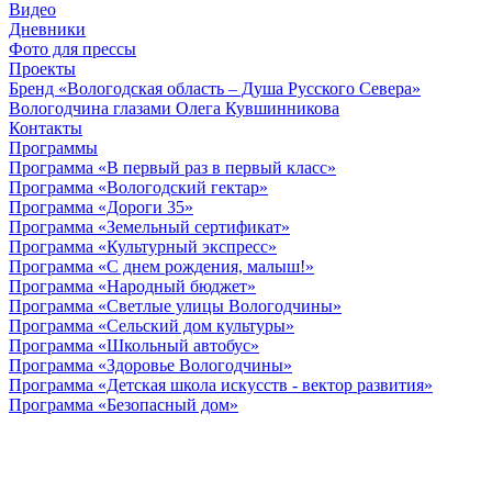
Видео
Дневники
Фото для прессы
Проекты
Бренд «Вологодская область – Душа Русского Севера»
Вологодчина глазами Олега Кувшинникова
Контакты
Программы
Программа «В первый раз в первый класс»
Программа «Вологодский гектар»
Программа «Дороги 35»
Программа «Земельный сертификат»
Программа «Культурный экспресс»
Программа «С днем рождения, малыш!»
Программа «Народный бюджет»
Программа «Светлые улицы Вологодчины»
Программа «Сельский дом культуры»
Программа «Школьный автобус»
Программа «Здоровье Вологодчины»
Программа «Детская школа искусств - вектор развития»
Программа «Безопасный дом»