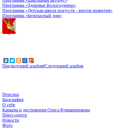
Программа «Школьный автобус»
Программа «Здоровье Вологодчины»
Программа «Детская школа искусств - вектор развития»
Программа «Безопасный дом»
Предыдущий альбом
|
Следующий альбом
Персона
Биография
О себе
Карьера и достижения Олега Кувшинникова
Пресс-центр
Новости
Фото