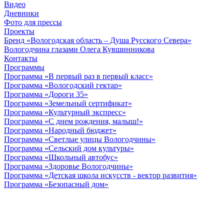
Видео
Дневники
Фото для прессы
Проекты
Бренд «Вологодская область – Душа Русского Севера»
Вологодчина глазами Олега Кувшинникова
Контакты
Программы
Программа «В первый раз в первый класс»
Программа «Вологодский гектар»
Программа «Дороги 35»
Программа «Земельный сертификат»
Программа «Культурный экспресс»
Программа «С днем рождения, малыш!»
Программа «Народный бюджет»
Программа «Светлые улицы Вологодчины»
Программа «Сельский дом культуры»
Программа «Школьный автобус»
Программа «Здоровье Вологодчины»
Программа «Детская школа искусств - вектор развития»
Программа «Безопасный дом»