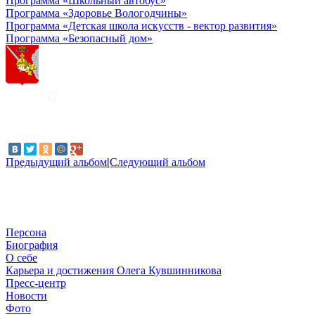
Программа «Школьный автобус»
Программа «Здоровье Вологодчины»
Программа «Детская школа искусств - вектор развития»
Программа «Безопасный дом»
Предыдущий альбом
|
Следующий альбом
Персона
Биография
О себе
Карьера и достижения Олега Кувшинникова
Пресс-центр
Новости
Фото