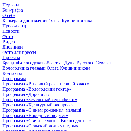
Персона
© 2012 - 2023,
Биография
КУВШИННИКОВ О.А.
О себе
Карьера и достижения Олега Кувшинникова
Пресс-центр
Новости
Фото
Видео
Дневники
Фото для прессы
Проекты
Бренд «Вологодская область – Душа Русского Севера»
Вологодчина глазами Олега Кувшинникова
Контакты
Программы
Программа «В первый раз в первый класс»
Программа «Вологодский гектар»
Программа «Дороги 35»
Программа «Земельный сертификат»
Программа «Культурный экспресс»
Программа «С днем рождения, малыш!»
Программа «Народный бюджет»
Программа «Светлые улицы Вологодчины»
Программа «Сельский дом культуры»