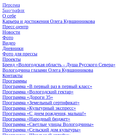
Персона
© 2012 - 2023,
Биография
КУВШИННИКОВ О.А.
О себе
Карьера и достижения Олега Кувшинникова
Пресс-центр
Новости
Фото
Видео
Дневники
Фото для прессы
Проекты
Бренд «Вологодская область – Душа Русского Севера»
Вологодчина глазами Олега Кувшинникова
Контакты
Программы
Программа «В первый раз в первый класс»
Программа «Вологодский гектар»
Программа «Дороги 35»
Программа «Земельный сертификат»
Программа «Культурный экспресс»
Программа «С днем рождения, малыш!»
Программа «Народный бюджет»
Программа «Светлые улицы Вологодчины»
Программа «Сельский дом культуры»