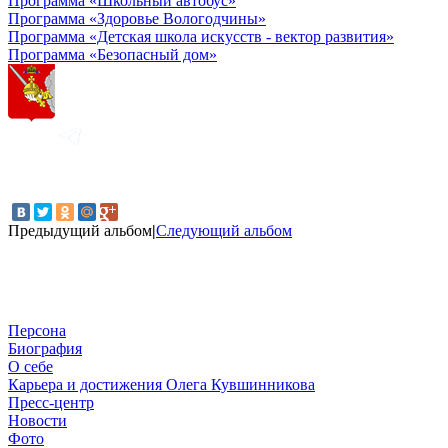
Программа «Школьный автобус»
Программа «Здоровье Вологодчины»
Программа «Детская школа искусств - вектор развития»
Программа «Безопасный дом»
Предыдущий альбом
|
Следующий альбом
Персона
Биография
О себе
Карьера и достижения Олега Кувшинникова
Пресс-центр
Новости
Фото