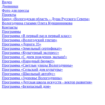
Видео
Дневники
Фото для прессы
Проекты
Бренд «Вологодская область – Душа Русского Севера»
Вологодчина глазами Олега Кувшинникова
Контакты
Программы
Программа «В первый раз в первый класс»
Программа «Вологодский гектар»
Программа «Дороги 35»
Программа «Земельный сертификат»
Программа «Культурный экспресс»
Программа «С днем рождения, малыш!»
Программа «Народный бюджет»
Программа «Светлые улицы Вологодчины»
Программа «Сельский дом культуры»
Программа «Школьный автобус»
Программа «Здоровье Вологодчины»
Программа «Детская школа искусств - вектор развития»
Программа «Безопасный дом»