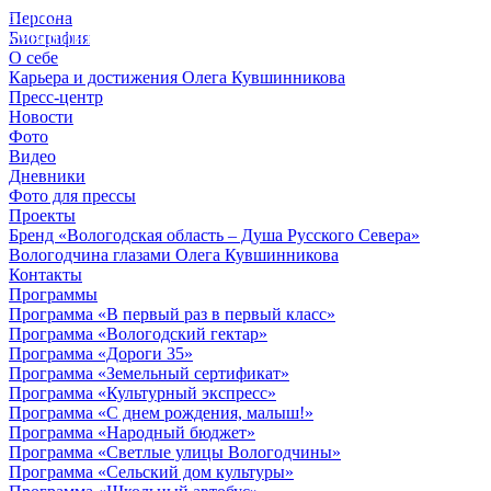
Персона
© 2012 - 2023,
Биография
КУВШИННИКОВ О.А.
О себе
Карьера и достижения Олега Кувшинникова
Пресс-центр
Новости
Фото
Видео
Дневники
Фото для прессы
Проекты
Бренд «Вологодская область – Душа Русского Севера»
Вологодчина глазами Олега Кувшинникова
Контакты
Программы
Программа «В первый раз в первый класс»
Программа «Вологодский гектар»
Программа «Дороги 35»
Программа «Земельный сертификат»
Программа «Культурный экспресс»
Программа «С днем рождения, малыш!»
Программа «Народный бюджет»
Программа «Светлые улицы Вологодчины»
Программа «Сельский дом культуры»