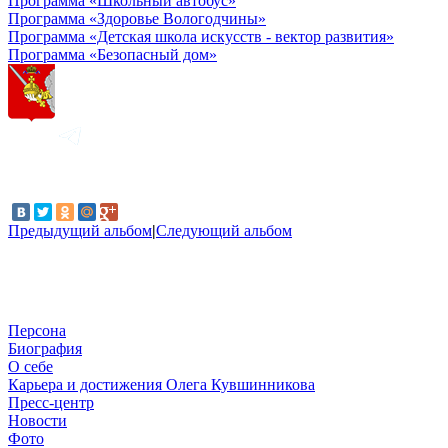
Программа «Школьный автобус»
Программа «Здоровье Вологодчины»
Программа «Детская школа искусств - вектор развития»
Программа «Безопасный дом»
Предыдущий альбом
|
Следующий альбом
Персона
Биография
О себе
Карьера и достижения Олега Кувшинникова
Пресс-центр
Новости
Фото