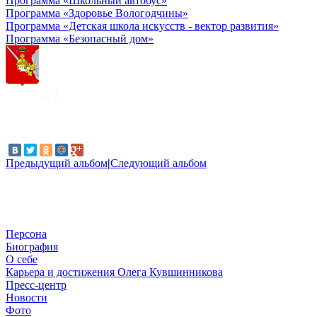
Программа «Школьный автобус»
Программа «Здоровье Вологодчины»
Программа «Детская школа искусств - вектор развития»
Программа «Безопасный дом»
Предыдущий альбом
|
Следующий альбом
Персона
Биография
О себе
Карьера и достижения Олега Кувшинникова
Пресс-центр
Новости
Фото