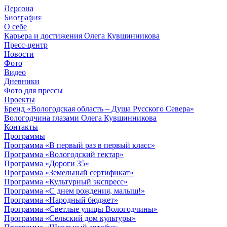
Персона
© 2012 - 2023,
Биография
КУВШИННИКОВ О.А.
О себе
Карьера и достижения Олега Кувшинникова
Пресс-центр
Новости
Фото
Видео
Дневники
Фото для прессы
Проекты
Бренд «Вологодская область – Душа Русского Севера»
Вологодчина глазами Олега Кувшинникова
Контакты
Программы
Программа «В первый раз в первый класс»
Программа «Вологодский гектар»
Программа «Дороги 35»
Программа «Земельный сертификат»
Программа «Культурный экспресс»
Программа «С днем рождения, малыш!»
Программа «Народный бюджет»
Программа «Светлые улицы Вологодчины»
Программа «Сельский дом культуры»