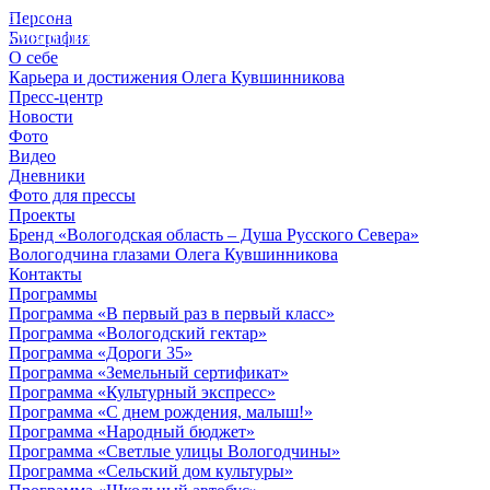
Персона
© 2012 - 2023,
Биография
КУВШИННИКОВ О.А.
О себе
Карьера и достижения Олега Кувшинникова
Пресс-центр
Новости
Фото
Видео
Дневники
Фото для прессы
Проекты
Бренд «Вологодская область – Душа Русского Севера»
Вологодчина глазами Олега Кувшинникова
Контакты
Программы
Программа «В первый раз в первый класс»
Программа «Вологодский гектар»
Программа «Дороги 35»
Программа «Земельный сертификат»
Программа «Культурный экспресс»
Программа «С днем рождения, малыш!»
Программа «Народный бюджет»
Программа «Светлые улицы Вологодчины»
Программа «Сельский дом культуры»