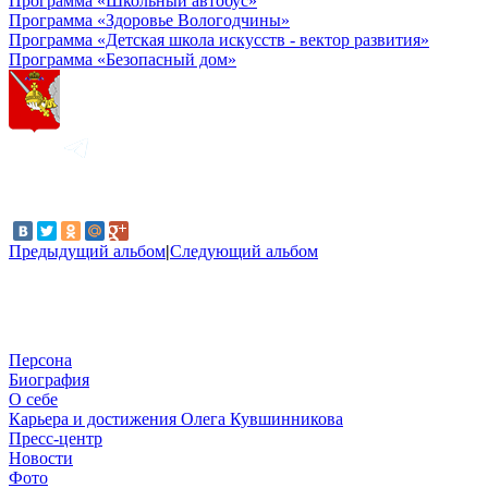
Программа «Школьный автобус»
Программа «Здоровье Вологодчины»
Программа «Детская школа искусств - вектор развития»
Программа «Безопасный дом»
Предыдущий альбом
|
Следующий альбом
Персона
Биография
О себе
Карьера и достижения Олега Кувшинникова
Пресс-центр
Новости
Фото