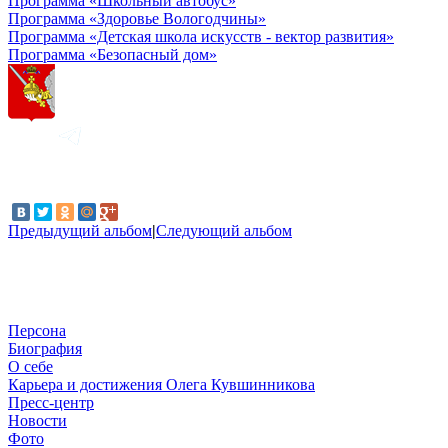
Программа «Школьный автобус»
Программа «Здоровье Вологодчины»
Программа «Детская школа искусств - вектор развития»
Программа «Безопасный дом»
Предыдущий альбом
|
Следующий альбом
Персона
Биография
О себе
Карьера и достижения Олега Кувшинникова
Пресс-центр
Новости
Фото