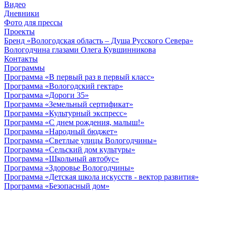
Видео
Дневники
Фото для прессы
Проекты
Бренд «Вологодская область – Душа Русского Севера»
Вологодчина глазами Олега Кувшинникова
Контакты
Программы
Программа «В первый раз в первый класс»
Программа «Вологодский гектар»
Программа «Дороги 35»
Программа «Земельный сертификат»
Программа «Культурный экспресс»
Программа «С днем рождения, малыш!»
Программа «Народный бюджет»
Программа «Светлые улицы Вологодчины»
Программа «Сельский дом культуры»
Программа «Школьный автобус»
Программа «Здоровье Вологодчины»
Программа «Детская школа искусств - вектор развития»
Программа «Безопасный дом»