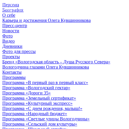
Персона
© 2012 - 2023,
Биография
КУВШИННИКОВ О.А.
О себе
Карьера и достижения Олега Кувшинникова
Пресс-центр
Новости
Фото
Видео
Дневники
Фото для прессы
Проекты
Бренд «Вологодская область – Душа Русского Севера»
Вологодчина глазами Олега Кувшинникова
Контакты
Программы
Программа «В первый раз в первый класс»
Программа «Вологодский гектар»
Программа «Дороги 35»
Программа «Земельный сертификат»
Программа «Культурный экспресс»
Программа «С днем рождения, малыш!»
Программа «Народный бюджет»
Программа «Светлые улицы Вологодчины»
Программа «Сельский дом культуры»