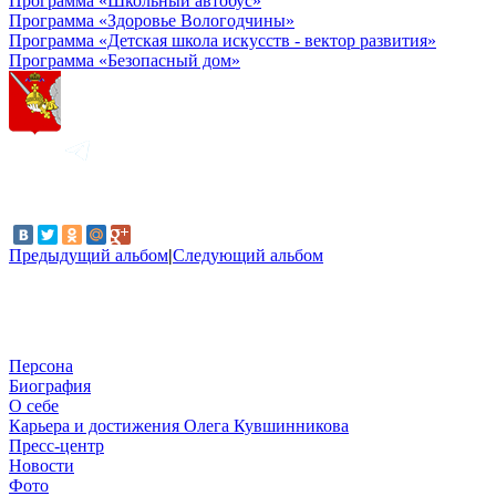
Программа «Школьный автобус»
Программа «Здоровье Вологодчины»
Программа «Детская школа искусств - вектор развития»
Программа «Безопасный дом»
Предыдущий альбом
|
Следующий альбом
Персона
Биография
О себе
Карьера и достижения Олега Кувшинникова
Пресс-центр
Новости
Фото