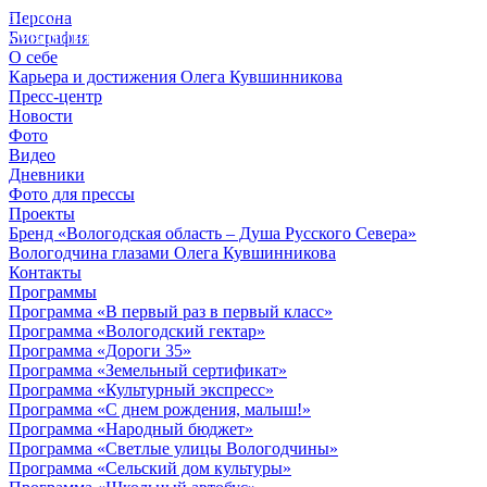
Персона
© 2012 - 2023,
Биография
КУВШИННИКОВ О.А.
О себе
Карьера и достижения Олега Кувшинникова
Пресс-центр
Новости
Фото
Видео
Дневники
Фото для прессы
Проекты
Бренд «Вологодская область – Душа Русского Севера»
Вологодчина глазами Олега Кувшинникова
Контакты
Программы
Программа «В первый раз в первый класс»
Программа «Вологодский гектар»
Программа «Дороги 35»
Программа «Земельный сертификат»
Программа «Культурный экспресс»
Программа «С днем рождения, малыш!»
Программа «Народный бюджет»
Программа «Светлые улицы Вологодчины»
Программа «Сельский дом культуры»