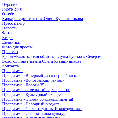
Персона
© 2012 - 2023,
Биография
КУВШИННИКОВ О.А.
О себе
Карьера и достижения Олега Кувшинникова
Пресс-центр
Новости
Фото
Видео
Дневники
Фото для прессы
Проекты
Бренд «Вологодская область – Душа Русского Севера»
Вологодчина глазами Олега Кувшинникова
Контакты
Программы
Программа «В первый раз в первый класс»
Программа «Вологодский гектар»
Программа «Дороги 35»
Программа «Земельный сертификат»
Программа «Культурный экспресс»
Программа «С днем рождения, малыш!»
Программа «Народный бюджет»
Программа «Светлые улицы Вологодчины»
Программа «Сельский дом культуры»