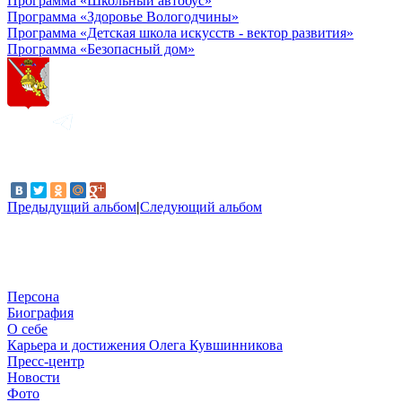
Программа «Школьный автобус»
Программа «Здоровье Вологодчины»
Программа «Детская школа искусств - вектор развития»
Программа «Безопасный дом»
Предыдущий альбом
|
Следующий альбом
Персона
Биография
О себе
Карьера и достижения Олега Кувшинникова
Пресс-центр
Новости
Фото