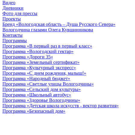
Видео
Дневники
Фото для прессы
Проекты
Бренд «Вологодская область – Душа Русского Севера»
Вологодчина глазами Олега Кувшинникова
Контакты
Программы
Программа «В первый раз в первый класс»
Программа «Вологодский гектар»
Программа «Дороги 35»
Программа «Земельный сертификат»
Программа «Культурный экспресс»
Программа «С днем рождения, малыш!»
Программа «Народный бюджет»
Программа «Светлые улицы Вологодчины»
Программа «Сельский дом культуры»
Программа «Школьный автобус»
Программа «Здоровье Вологодчины»
Программа «Детская школа искусств - вектор развития»
Программа «Безопасный дом»