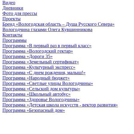
Видео
Дневники
Фото для прессы
Проекты
Бренд «Вологодская область – Душа Русского Севера»
Вологодчина глазами Олега Кувшинникова
Контакты
Программы
Программа «В первый раз в первый класс»
Программа «Вологодский гектар»
Программа «Дороги 35»
Программа «Земельный сертификат»
Программа «Культурный экспресс»
Программа «С днем рождения, малыш!»
Программа «Народный бюджет»
Программа «Светлые улицы Вологодчины»
Программа «Сельский дом культуры»
Программа «Школьный автобус»
Программа «Здоровье Вологодчины»
Программа «Детская школа искусств - вектор развития»
Программа «Безопасный дом»