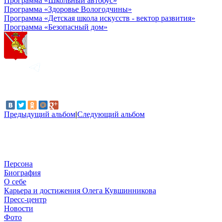
Программа «Школьный автобус»
Программа «Здоровье Вологодчины»
Программа «Детская школа искусств - вектор развития»
Программа «Безопасный дом»
Предыдущий альбом
|
Следующий альбом
Персона
Биография
О себе
Карьера и достижения Олега Кувшинникова
Пресс-центр
Новости
Фото