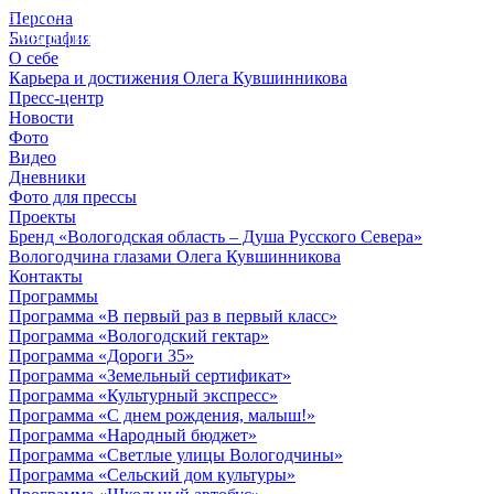
Персона
© 2012 - 2023,
Биография
КУВШИННИКОВ О.А.
О себе
Карьера и достижения Олега Кувшинникова
Пресс-центр
Новости
Фото
Видео
Дневники
Фото для прессы
Проекты
Бренд «Вологодская область – Душа Русского Севера»
Вологодчина глазами Олега Кувшинникова
Контакты
Программы
Программа «В первый раз в первый класс»
Программа «Вологодский гектар»
Программа «Дороги 35»
Программа «Земельный сертификат»
Программа «Культурный экспресс»
Программа «С днем рождения, малыш!»
Программа «Народный бюджет»
Программа «Светлые улицы Вологодчины»
Программа «Сельский дом культуры»