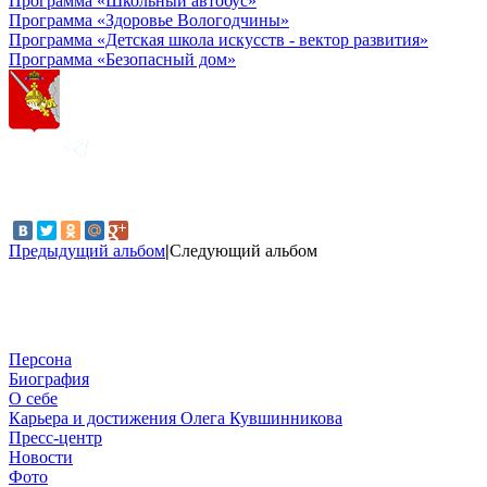
Программа «Школьный автобус»
Программа «Здоровье Вологодчины»
Программа «Детская школа искусств - вектор развития»
Программа «Безопасный дом»
Предыдущий альбом
|
Следующий альбом
Персона
Биография
О себе
Карьера и достижения Олега Кувшинникова
Пресс-центр
Новости
Фото