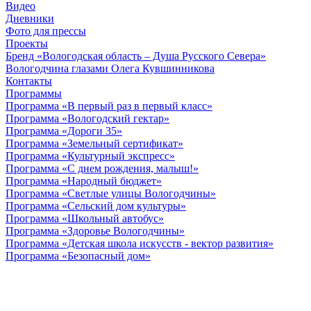
Видео
Дневники
Фото для прессы
Проекты
Бренд «Вологодская область – Душа Русского Севера»
Вологодчина глазами Олега Кувшинникова
Контакты
Программы
Программа «В первый раз в первый класс»
Программа «Вологодский гектар»
Программа «Дороги 35»
Программа «Земельный сертификат»
Программа «Культурный экспресс»
Программа «С днем рождения, малыш!»
Программа «Народный бюджет»
Программа «Светлые улицы Вологодчины»
Программа «Сельский дом культуры»
Программа «Школьный автобус»
Программа «Здоровье Вологодчины»
Программа «Детская школа искусств - вектор развития»
Программа «Безопасный дом»