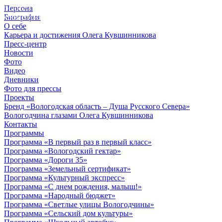
Персона
© 2012 - 2023,
Биография
КУВШИННИКОВ О.А.
О себе
Карьера и достижения Олега Кувшинникова
Пресс-центр
Новости
Фото
Видео
Дневники
Фото для прессы
Проекты
Бренд «Вологодская область – Душа Русского Севера»
Вологодчина глазами Олега Кувшинникова
Контакты
Программы
Программа «В первый раз в первый класс»
Программа «Вологодский гектар»
Программа «Дороги 35»
Программа «Земельный сертификат»
Программа «Культурный экспресс»
Программа «С днем рождения, малыш!»
Программа «Народный бюджет»
Программа «Светлые улицы Вологодчины»
Программа «Сельский дом культуры»