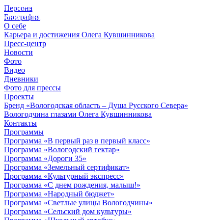
Персона
© 2012 - 2023,
Биография
КУВШИННИКОВ О.А.
О себе
Карьера и достижения Олега Кувшинникова
Пресс-центр
Новости
Фото
Видео
Дневники
Фото для прессы
Проекты
Бренд «Вологодская область – Душа Русского Севера»
Вологодчина глазами Олега Кувшинникова
Контакты
Программы
Программа «В первый раз в первый класс»
Программа «Вологодский гектар»
Программа «Дороги 35»
Программа «Земельный сертификат»
Программа «Культурный экспресс»
Программа «С днем рождения, малыш!»
Программа «Народный бюджет»
Программа «Светлые улицы Вологодчины»
Программа «Сельский дом культуры»