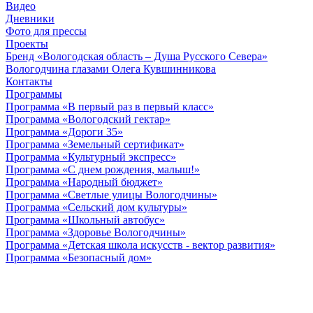
Видео
Дневники
Фото для прессы
Проекты
Бренд «Вологодская область – Душа Русского Севера»
Вологодчина глазами Олега Кувшинникова
Контакты
Программы
Программа «В первый раз в первый класс»
Программа «Вологодский гектар»
Программа «Дороги 35»
Программа «Земельный сертификат»
Программа «Культурный экспресс»
Программа «С днем рождения, малыш!»
Программа «Народный бюджет»
Программа «Светлые улицы Вологодчины»
Программа «Сельский дом культуры»
Программа «Школьный автобус»
Программа «Здоровье Вологодчины»
Программа «Детская школа искусств - вектор развития»
Программа «Безопасный дом»