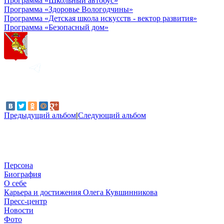
Программа «Школьный автобус»
Программа «Здоровье Вологодчины»
Программа «Детская школа искусств - вектор развития»
Программа «Безопасный дом»
Предыдущий альбом
|
Следующий альбом
Персона
Биография
О себе
Карьера и достижения Олега Кувшинникова
Пресс-центр
Новости
Фото