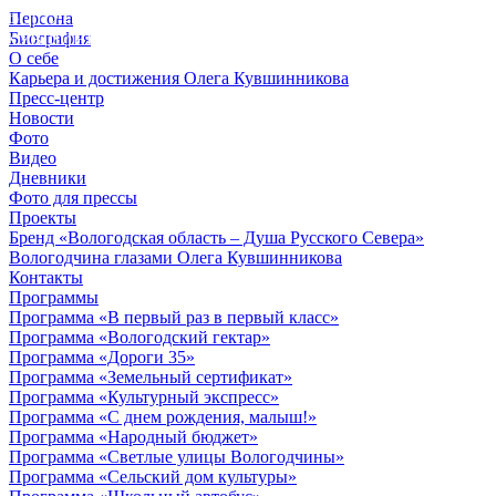
Персона
© 2012 - 2023,
Биография
КУВШИННИКОВ О.А.
О себе
Карьера и достижения Олега Кувшинникова
Пресс-центр
Новости
Фото
Видео
Дневники
Фото для прессы
Проекты
Бренд «Вологодская область – Душа Русского Севера»
Вологодчина глазами Олега Кувшинникова
Контакты
Программы
Программа «В первый раз в первый класс»
Программа «Вологодский гектар»
Программа «Дороги 35»
Программа «Земельный сертификат»
Программа «Культурный экспресс»
Программа «С днем рождения, малыш!»
Программа «Народный бюджет»
Программа «Светлые улицы Вологодчины»
Программа «Сельский дом культуры»