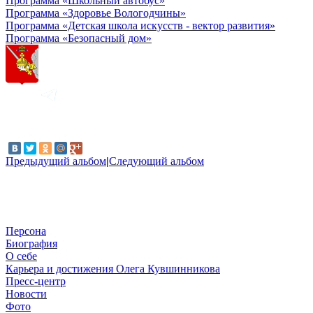
Программа «Школьный автобус»
Программа «Здоровье Вологодчины»
Программа «Детская школа искусств - вектор развития»
Программа «Безопасный дом»
Предыдущий альбом
|
Следующий альбом
Персона
Биография
О себе
Карьера и достижения Олега Кувшинникова
Пресс-центр
Новости
Фото