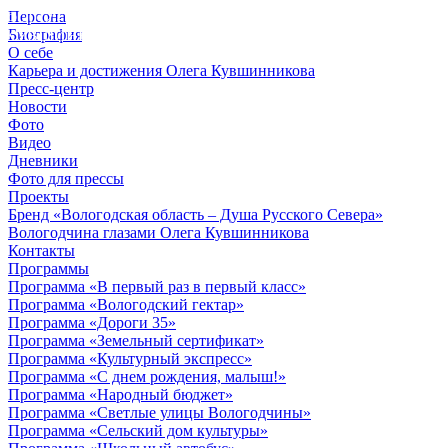
Персона
© 2012 - 2023,
Биография
КУВШИННИКОВ О.А.
О себе
Карьера и достижения Олега Кувшинникова
Пресс-центр
Новости
Фото
Видео
Дневники
Фото для прессы
Проекты
Бренд «Вологодская область – Душа Русского Севера»
Вологодчина глазами Олега Кувшинникова
Контакты
Программы
Программа «В первый раз в первый класс»
Программа «Вологодский гектар»
Программа «Дороги 35»
Программа «Земельный сертификат»
Программа «Культурный экспресс»
Программа «С днем рождения, малыш!»
Программа «Народный бюджет»
Программа «Светлые улицы Вологодчины»
Программа «Сельский дом культуры»