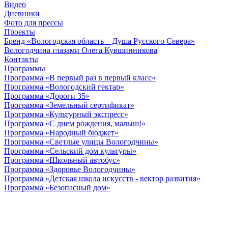
Видео
Дневники
Фото для прессы
Проекты
Бренд «Вологодская область – Душа Русского Севера»
Вологодчина глазами Олега Кувшинникова
Контакты
Программы
Программа «В первый раз в первый класс»
Программа «Вологодский гектар»
Программа «Дороги 35»
Программа «Земельный сертификат»
Программа «Культурный экспресс»
Программа «С днем рождения, малыш!»
Программа «Народный бюджет»
Программа «Светлые улицы Вологодчины»
Программа «Сельский дом культуры»
Программа «Школьный автобус»
Программа «Здоровье Вологодчины»
Программа «Детская школа искусств - вектор развития»
Программа «Безопасный дом»