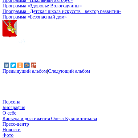
Программа «Школьный автобус»
Программа «Здоровье Вологодчины»
Программа «Детская школа искусств - вектор развития»
Программа «Безопасный дом»
Предыдущий альбом
|
Следующий альбом
Персона
Биография
О себе
Карьера и достижения Олега Кувшинникова
Пресс-центр
Новости
Фото