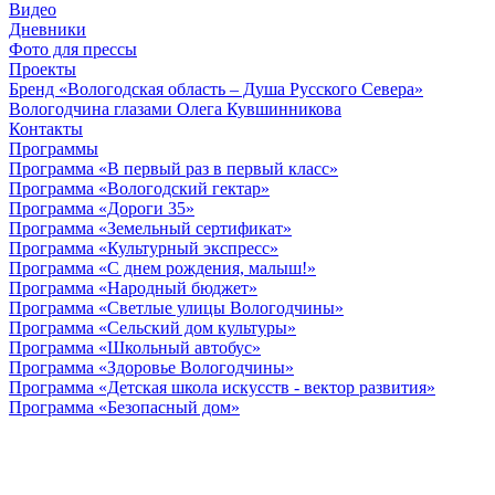
Видео
Дневники
Фото для прессы
Проекты
Бренд «Вологодская область – Душа Русского Севера»
Вологодчина глазами Олега Кувшинникова
Контакты
Программы
Программа «В первый раз в первый класс»
Программа «Вологодский гектар»
Программа «Дороги 35»
Программа «Земельный сертификат»
Программа «Культурный экспресс»
Программа «С днем рождения, малыш!»
Программа «Народный бюджет»
Программа «Светлые улицы Вологодчины»
Программа «Сельский дом культуры»
Программа «Школьный автобус»
Программа «Здоровье Вологодчины»
Программа «Детская школа искусств - вектор развития»
Программа «Безопасный дом»