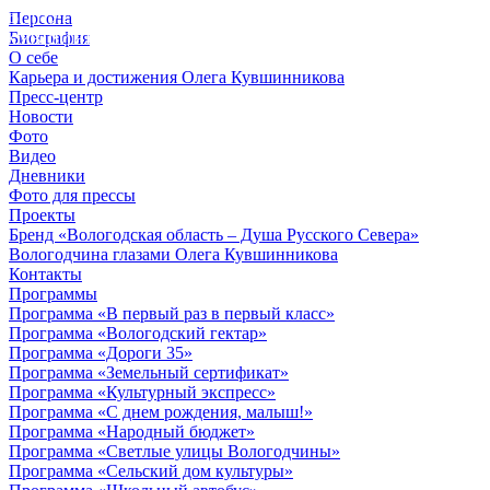
Персона
© 2012 - 2023,
Биография
КУВШИННИКОВ О.А.
О себе
Карьера и достижения Олега Кувшинникова
Пресс-центр
Новости
Фото
Видео
Дневники
Фото для прессы
Проекты
Бренд «Вологодская область – Душа Русского Севера»
Вологодчина глазами Олега Кувшинникова
Контакты
Программы
Программа «В первый раз в первый класс»
Программа «Вологодский гектар»
Программа «Дороги 35»
Программа «Земельный сертификат»
Программа «Культурный экспресс»
Программа «С днем рождения, малыш!»
Программа «Народный бюджет»
Программа «Светлые улицы Вологодчины»
Программа «Сельский дом культуры»