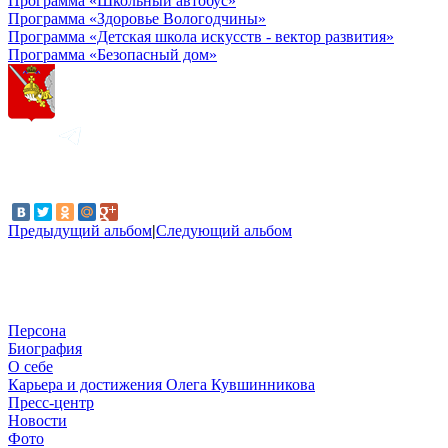
Программа «Школьный автобус»
Программа «Здоровье Вологодчины»
Программа «Детская школа искусств - вектор развития»
Программа «Безопасный дом»
Предыдущий альбом
|
Следующий альбом
Персона
Биография
О себе
Карьера и достижения Олега Кувшинникова
Пресс-центр
Новости
Фото