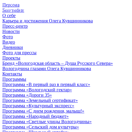
Персона
© 2012 - 2023,
Биография
КУВШИННИКОВ О.А.
О себе
Карьера и достижения Олега Кувшинникова
Пресс-центр
Новости
Фото
Видео
Дневники
Фото для прессы
Проекты
Бренд «Вологодская область – Душа Русского Севера»
Вологодчина глазами Олега Кувшинникова
Контакты
Программы
Программа «В первый раз в первый класс»
Программа «Вологодский гектар»
Программа «Дороги 35»
Программа «Земельный сертификат»
Программа «Культурный экспресс»
Программа «С днем рождения, малыш!»
Программа «Народный бюджет»
Программа «Светлые улицы Вологодчины»
Программа «Сельский дом культуры»