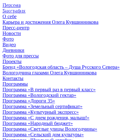
Персона
© 2012 - 2023,
Биография
КУВШИННИКОВ О.А.
О себе
Карьера и достижения Олега Кувшинникова
Пресс-центр
Новости
Фото
Видео
Дневники
Фото для прессы
Проекты
Бренд «Вологодская область – Душа Русского Севера»
Вологодчина глазами Олега Кувшинникова
Контакты
Программы
Программа «В первый раз в первый класс»
Программа «Вологодский гектар»
Программа «Дороги 35»
Программа «Земельный сертификат»
Программа «Культурный экспресс»
Программа «С днем рождения, малыш!»
Программа «Народный бюджет»
Программа «Светлые улицы Вологодчины»
Программа «Сельский дом культуры»