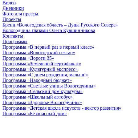
Видео
Дневники
Фото для прессы
Проекты
Бренд «Вологодская область – Душа Русского Севера»
Вологодчина глазами Олега Кувшинникова
Контакты
Программы
Программа «В первый раз в первый класс»
Программа «Вологодский гектар»
Программа «Дороги 35»
Программа «Земельный сертификат»
Программа «Культурный экспресс»
Программа «С днем рождения, малыш!»
Программа «Народный бюджет»
Программа «Светлые улицы Вологодчины»
Программа «Сельский дом культуры»
Программа «Школьный автобус»
Программа «Здоровье Вологодчины»
Программа «Детская школа искусств - вектор развития»
Программа «Безопасный дом»