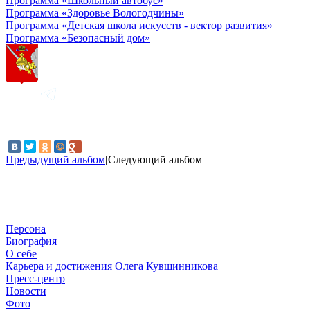
Программа «Школьный автобус»
Программа «Здоровье Вологодчины»
Программа «Детская школа искусств - вектор развития»
Программа «Безопасный дом»
Предыдущий альбом
|
Следующий альбом
Персона
Биография
О себе
Карьера и достижения Олега Кувшинникова
Пресс-центр
Новости
Фото