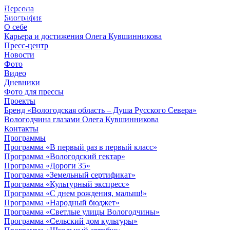
Персона
© 2012 - 2023,
Биография
КУВШИННИКОВ О.А.
О себе
Карьера и достижения Олега Кувшинникова
Пресс-центр
Новости
Фото
Видео
Дневники
Фото для прессы
Проекты
Бренд «Вологодская область – Душа Русского Севера»
Вологодчина глазами Олега Кувшинникова
Контакты
Программы
Программа «В первый раз в первый класс»
Программа «Вологодский гектар»
Программа «Дороги 35»
Программа «Земельный сертификат»
Программа «Культурный экспресс»
Программа «С днем рождения, малыш!»
Программа «Народный бюджет»
Программа «Светлые улицы Вологодчины»
Программа «Сельский дом культуры»