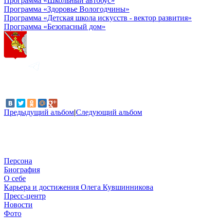
Программа «Школьный автобус»
Программа «Здоровье Вологодчины»
Программа «Детская школа искусств - вектор развития»
Программа «Безопасный дом»
Предыдущий альбом
|
Следующий альбом
Персона
Биография
О себе
Карьера и достижения Олега Кувшинникова
Пресс-центр
Новости
Фото