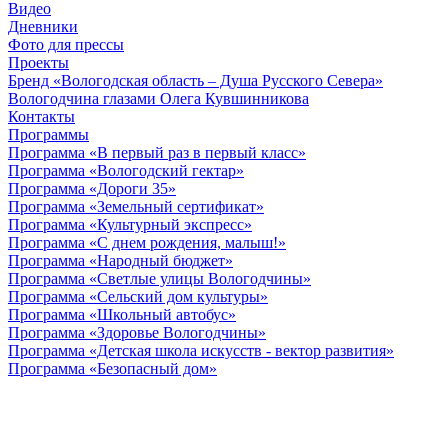
Видео
Дневники
Фото для прессы
Проекты
Бренд «Вологодская область – Душа Русского Севера»
Вологодчина глазами Олега Кувшинникова
Контакты
Программы
Программа «В первый раз в первый класс»
Программа «Вологодский гектар»
Программа «Дороги 35»
Программа «Земельный сертификат»
Программа «Культурный экспресс»
Программа «С днем рождения, малыш!»
Программа «Народный бюджет»
Программа «Светлые улицы Вологодчины»
Программа «Сельский дом культуры»
Программа «Школьный автобус»
Программа «Здоровье Вологодчины»
Программа «Детская школа искусств - вектор развития»
Программа «Безопасный дом»