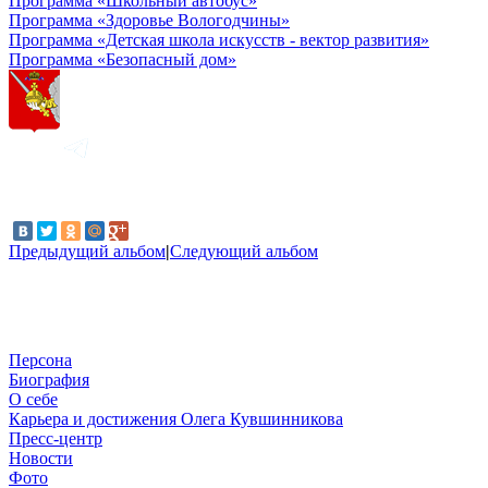
Программа «Школьный автобус»
Программа «Здоровье Вологодчины»
Программа «Детская школа искусств - вектор развития»
Программа «Безопасный дом»
Предыдущий альбом
|
Следующий альбом
Персона
Биография
О себе
Карьера и достижения Олега Кувшинникова
Пресс-центр
Новости
Фото