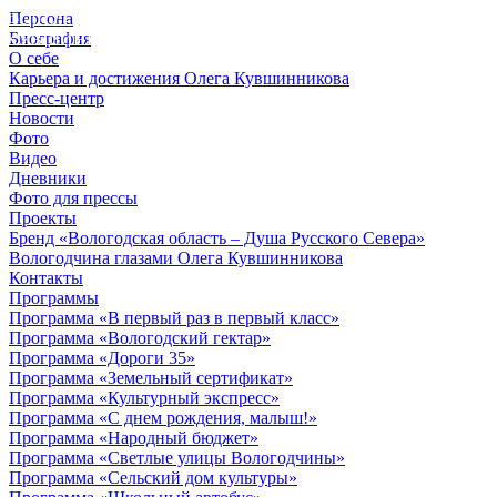
Персона
© 2012 - 2023,
Биография
КУВШИННИКОВ О.А.
О себе
Карьера и достижения Олега Кувшинникова
Пресс-центр
Новости
Фото
Видео
Дневники
Фото для прессы
Проекты
Бренд «Вологодская область – Душа Русского Севера»
Вологодчина глазами Олега Кувшинникова
Контакты
Программы
Программа «В первый раз в первый класс»
Программа «Вологодский гектар»
Программа «Дороги 35»
Программа «Земельный сертификат»
Программа «Культурный экспресс»
Программа «С днем рождения, малыш!»
Программа «Народный бюджет»
Программа «Светлые улицы Вологодчины»
Программа «Сельский дом культуры»