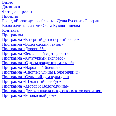
Видео
Дневники
Фото для прессы
Проекты
Бренд «Вологодская область – Душа Русского Севера»
Вологодчина глазами Олега Кувшинникова
Контакты
Программы
Программа «В первый раз в первый класс»
Программа «Вологодский гектар»
Программа «Дороги 35»
Программа «Земельный сертификат»
Программа «Культурный экспресс»
Программа «С днем рождения, малыш!»
Программа «Народный бюджет»
Программа «Светлые улицы Вологодчины»
Программа «Сельский дом культуры»
Программа «Школьный автобус»
Программа «Здоровье Вологодчины»
Программа «Детская школа искусств - вектор развития»
Программа «Безопасный дом»