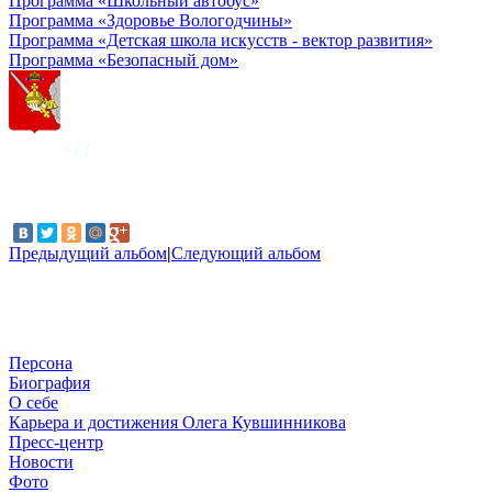
Программа «Школьный автобус»
Программа «Здоровье Вологодчины»
Программа «Детская школа искусств - вектор развития»
Программа «Безопасный дом»
Предыдущий альбом
|
Следующий альбом
Персона
Биография
О себе
Карьера и достижения Олега Кувшинникова
Пресс-центр
Новости
Фото