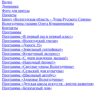
Видео
Дневники
Фото для прессы
Проекты
Бренд «Вологодская область – Душа Русского Севера»
Вологодчина глазами Олега Кувшинникова
Контакты
Программы
Программа «В первый раз в первый класс»
Программа «Вологодский гектар»
Программа «Дороги 35»
Программа «Земельный сертификат»
Программа «Культурный экспресс»
Программа «С днем рождения, малыш!»
Программа «Народный бюджет»
Программа «Светлые улицы Вологодчины»
Программа «Сельский дом культуры»
Программа «Школьный автобус»
Программа «Здоровье Вологодчины»
Программа «Детская школа искусств - вектор развития»
Программа «Безопасный дом»