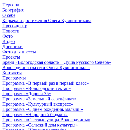
Персона
© 2012 - 2023,
Биография
КУВШИННИКОВ О.А.
О себе
Карьера и достижения Олега Кувшинникова
Пресс-центр
Новости
Фото
Видео
Дневники
Фото для прессы
Проекты
Бренд «Вологодская область – Душа Русского Севера»
Вологодчина глазами Олега Кувшинникова
Контакты
Программы
Программа «В первый раз в первый класс»
Программа «Вологодский гектар»
Программа «Дороги 35»
Программа «Земельный сертификат»
Программа «Культурный экспресс»
Программа «С днем рождения, малыш!»
Программа «Народный бюджет»
Программа «Светлые улицы Вологодчины»
Программа «Сельский дом культуры»