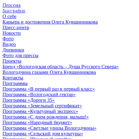
Персона
© 2012 - 2023,
Биография
КУВШИННИКОВ О.А.
О себе
Карьера и достижения Олега Кувшинникова
Пресс-центр
Новости
Фото
Видео
Дневники
Фото для прессы
Проекты
Бренд «Вологодская область – Душа Русского Севера»
Вологодчина глазами Олега Кувшинникова
Контакты
Программы
Программа «В первый раз в первый класс»
Программа «Вологодский гектар»
Программа «Дороги 35»
Программа «Земельный сертификат»
Программа «Культурный экспресс»
Программа «С днем рождения, малыш!»
Программа «Народный бюджет»
Программа «Светлые улицы Вологодчины»
Программа «Сельский дом культуры»