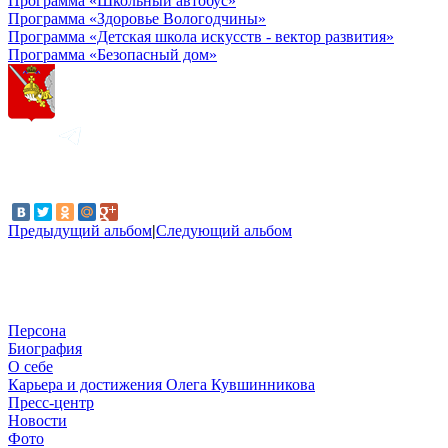
Программа «Школьный автобус»
Программа «Здоровье Вологодчины»
Программа «Детская школа искусств - вектор развития»
Программа «Безопасный дом»
Предыдущий альбом
|
Следующий альбом
Персона
Биография
О себе
Карьера и достижения Олега Кувшинникова
Пресс-центр
Новости
Фото