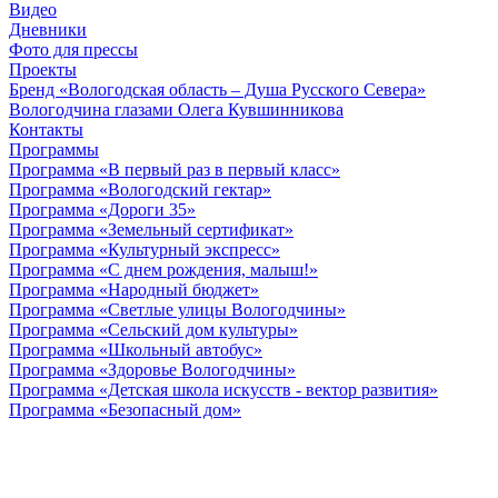
Видео
Дневники
Фото для прессы
Проекты
Бренд «Вологодская область – Душа Русского Севера»
Вологодчина глазами Олега Кувшинникова
Контакты
Программы
Программа «В первый раз в первый класс»
Программа «Вологодский гектар»
Программа «Дороги 35»
Программа «Земельный сертификат»
Программа «Культурный экспресс»
Программа «С днем рождения, малыш!»
Программа «Народный бюджет»
Программа «Светлые улицы Вологодчины»
Программа «Сельский дом культуры»
Программа «Школьный автобус»
Программа «Здоровье Вологодчины»
Программа «Детская школа искусств - вектор развития»
Программа «Безопасный дом»