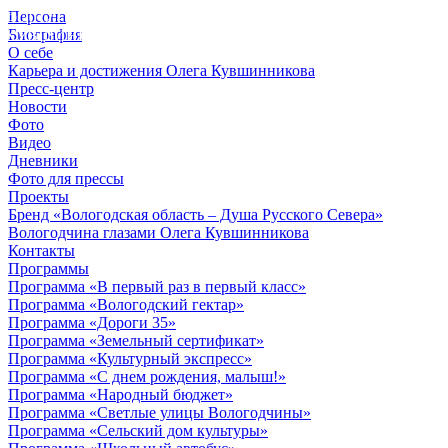
Персона
© 2012 - 2023,
Биография
КУВШИННИКОВ О.А.
О себе
Карьера и достижения Олега Кувшинникова
Пресс-центр
Новости
Фото
Видео
Дневники
Фото для прессы
Проекты
Бренд «Вологодская область – Душа Русского Севера»
Вологодчина глазами Олега Кувшинникова
Контакты
Программы
Программа «В первый раз в первый класс»
Программа «Вологодский гектар»
Программа «Дороги 35»
Программа «Земельный сертификат»
Программа «Культурный экспресс»
Программа «С днем рождения, малыш!»
Программа «Народный бюджет»
Программа «Светлые улицы Вологодчины»
Программа «Сельский дом культуры»