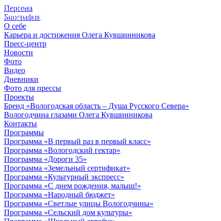
Персона
© 2012 - 2023,
Биография
КУВШИННИКОВ О.А.
О себе
Карьера и достижения Олега Кувшинникова
Пресс-центр
Новости
Фото
Видео
Дневники
Фото для прессы
Проекты
Бренд «Вологодская область – Душа Русского Севера»
Вологодчина глазами Олега Кувшинникова
Контакты
Программы
Программа «В первый раз в первый класс»
Программа «Вологодский гектар»
Программа «Дороги 35»
Программа «Земельный сертификат»
Программа «Культурный экспресс»
Программа «С днем рождения, малыш!»
Программа «Народный бюджет»
Программа «Светлые улицы Вологодчины»
Программа «Сельский дом культуры»