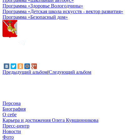
Программа «Школьный автобус»
Программа «Здоровье Вологодчины»
Программа «Детская школа искусств - вектор развития»
Программа «Безопасный дом»
Предыдущий альбом
|
Следующий альбом
Персона
Биография
О себе
Карьера и достижения Олега Кувшинникова
Пресс-центр
Новости
Фото