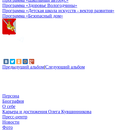
Программа «Школьный автобус»
Программа «Здоровье Вологодчины»
Программа «Детская школа искусств - вектор развития»
Программа «Безопасный дом»
Предыдущий альбом
|
Следующий альбом
Персона
Биография
О себе
Карьера и достижения Олега Кувшинникова
Пресс-центр
Новости
Фото