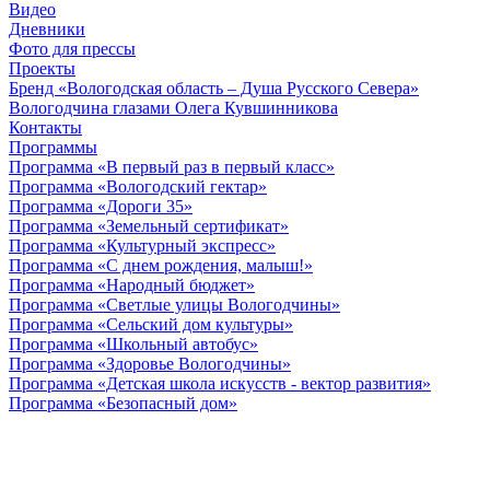
Видео
Дневники
Фото для прессы
Проекты
Бренд «Вологодская область – Душа Русского Севера»
Вологодчина глазами Олега Кувшинникова
Контакты
Программы
Программа «В первый раз в первый класс»
Программа «Вологодский гектар»
Программа «Дороги 35»
Программа «Земельный сертификат»
Программа «Культурный экспресс»
Программа «С днем рождения, малыш!»
Программа «Народный бюджет»
Программа «Светлые улицы Вологодчины»
Программа «Сельский дом культуры»
Программа «Школьный автобус»
Программа «Здоровье Вологодчины»
Программа «Детская школа искусств - вектор развития»
Программа «Безопасный дом»