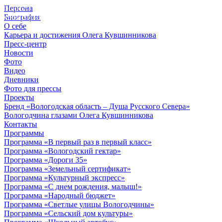
Персона
© 2012 - 2023,
Биография
КУВШИННИКОВ О.А.
О себе
Карьера и достижения Олега Кувшинникова
Пресс-центр
Новости
Фото
Видео
Дневники
Фото для прессы
Проекты
Бренд «Вологодская область – Душа Русского Севера»
Вологодчина глазами Олега Кувшинникова
Контакты
Программы
Программа «В первый раз в первый класс»
Программа «Вологодский гектар»
Программа «Дороги 35»
Программа «Земельный сертификат»
Программа «Культурный экспресс»
Программа «С днем рождения, малыш!»
Программа «Народный бюджет»
Программа «Светлые улицы Вологодчины»
Программа «Сельский дом культуры»