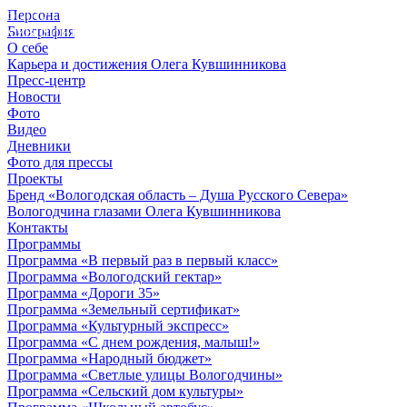
Персона
© 2012 - 2023,
Биография
КУВШИННИКОВ О.А.
О себе
Карьера и достижения Олега Кувшинникова
Пресс-центр
Новости
Фото
Видео
Дневники
Фото для прессы
Проекты
Бренд «Вологодская область – Душа Русского Севера»
Вологодчина глазами Олега Кувшинникова
Контакты
Программы
Программа «В первый раз в первый класс»
Программа «Вологодский гектар»
Программа «Дороги 35»
Программа «Земельный сертификат»
Программа «Культурный экспресс»
Программа «С днем рождения, малыш!»
Программа «Народный бюджет»
Программа «Светлые улицы Вологодчины»
Программа «Сельский дом культуры»