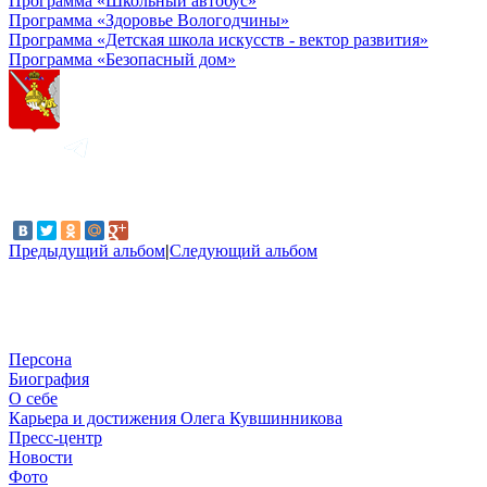
Программа «Школьный автобус»
Программа «Здоровье Вологодчины»
Программа «Детская школа искусств - вектор развития»
Программа «Безопасный дом»
Предыдущий альбом
|
Следующий альбом
Персона
Биография
О себе
Карьера и достижения Олега Кувшинникова
Пресс-центр
Новости
Фото