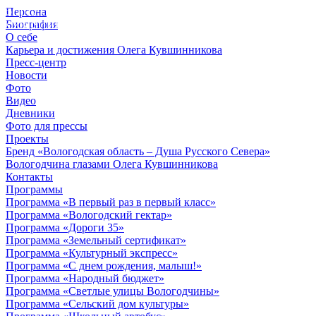
Персона
© 2012 - 2023,
Биография
КУВШИННИКОВ О.А.
О себе
Карьера и достижения Олега Кувшинникова
Пресс-центр
Новости
Фото
Видео
Дневники
Фото для прессы
Проекты
Бренд «Вологодская область – Душа Русского Севера»
Вологодчина глазами Олега Кувшинникова
Контакты
Программы
Программа «В первый раз в первый класс»
Программа «Вологодский гектар»
Программа «Дороги 35»
Программа «Земельный сертификат»
Программа «Культурный экспресс»
Программа «С днем рождения, малыш!»
Программа «Народный бюджет»
Программа «Светлые улицы Вологодчины»
Программа «Сельский дом культуры»