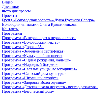
Видео
Дневники
Фото для прессы
Проекты
Бренд «Вологодская область – Душа Русского Севера»
Вологодчина глазами Олега Кувшинникова
Контакты
Программы
Программа «В первый раз в первый класс»
Программа «Вологодский гектар»
Программа «Дороги 35»
Программа «Земельный сертификат»
Программа «Культурный экспресс»
Программа «С днем рождения, малыш!»
Программа «Народный бюджет»
Программа «Светлые улицы Вологодчины»
Программа «Сельский дом культуры»
Программа «Школьный автобус»
Программа «Здоровье Вологодчины»
Программа «Детская школа искусств - вектор развития»
Программа «Безопасный дом»