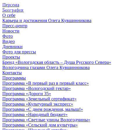
Персона
© 2012 - 2023,
Биография
КУВШИННИКОВ О.А.
О себе
Карьера и достижения Олега Кувшинникова
Пресс-центр
Новости
Фото
Видео
Дневники
Фото для прессы
Проекты
Бренд «Вологодская область – Душа Русского Севера»
Вологодчина глазами Олега Кувшинникова
Контакты
Программы
Программа «В первый раз в первый класс»
Программа «Вологодский гектар»
Программа «Дороги 35»
Программа «Земельный сертификат»
Программа «Культурный экспресс»
Программа «С днем рождения, малыш!»
Программа «Народный бюджет»
Программа «Светлые улицы Вологодчины»
Программа «Сельский дом культуры»