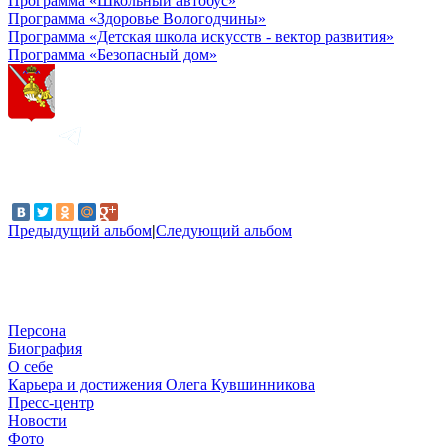
Программа «Школьный автобус»
Программа «Здоровье Вологодчины»
Программа «Детская школа искусств - вектор развития»
Программа «Безопасный дом»
Предыдущий альбом
|
Следующий альбом
Персона
Биография
О себе
Карьера и достижения Олега Кувшинникова
Пресс-центр
Новости
Фото