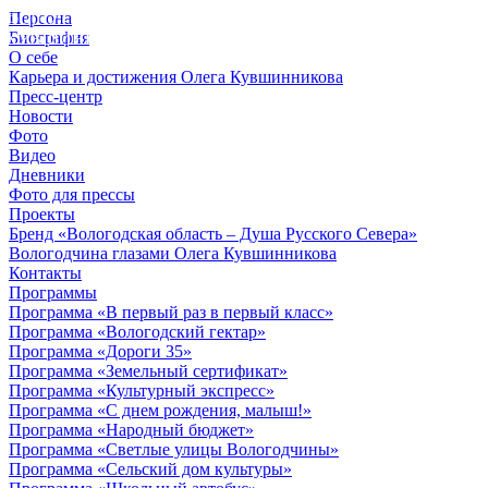
Персона
© 2012 - 2023,
Биография
КУВШИННИКОВ О.А.
О себе
Карьера и достижения Олега Кувшинникова
Пресс-центр
Новости
Фото
Видео
Дневники
Фото для прессы
Проекты
Бренд «Вологодская область – Душа Русского Севера»
Вологодчина глазами Олега Кувшинникова
Контакты
Программы
Программа «В первый раз в первый класс»
Программа «Вологодский гектар»
Программа «Дороги 35»
Программа «Земельный сертификат»
Программа «Культурный экспресс»
Программа «С днем рождения, малыш!»
Программа «Народный бюджет»
Программа «Светлые улицы Вологодчины»
Программа «Сельский дом культуры»