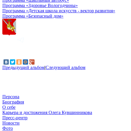
Программа «Школьный автобус»
Программа «Здоровье Вологодчины»
Программа «Детская школа искусств - вектор развития»
Программа «Безопасный дом»
Предыдущий альбом
|
Следующий альбом
Персона
Биография
О себе
Карьера и достижения Олега Кувшинникова
Пресс-центр
Новости
Фото