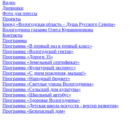
Видео
Дневники
Фото для прессы
Проекты
Бренд «Вологодская область – Душа Русского Севера»
Вологодчина глазами Олега Кувшинникова
Контакты
Программы
Программа «В первый раз в первый класс»
Программа «Вологодский гектар»
Программа «Дороги 35»
Программа «Земельный сертификат»
Программа «Культурный экспресс»
Программа «С днем рождения, малыш!»
Программа «Народный бюджет»
Программа «Светлые улицы Вологодчины»
Программа «Сельский дом культуры»
Программа «Школьный автобус»
Программа «Здоровье Вологодчины»
Программа «Детская школа искусств - вектор развития»
Программа «Безопасный дом»