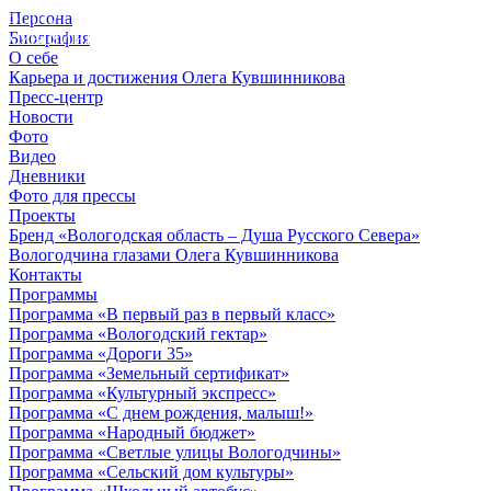
Персона
© 2012 - 2023,
Биография
КУВШИННИКОВ О.А.
О себе
Карьера и достижения Олега Кувшинникова
Пресс-центр
Новости
Фото
Видео
Дневники
Фото для прессы
Проекты
Бренд «Вологодская область – Душа Русского Севера»
Вологодчина глазами Олега Кувшинникова
Контакты
Программы
Программа «В первый раз в первый класс»
Программа «Вологодский гектар»
Программа «Дороги 35»
Программа «Земельный сертификат»
Программа «Культурный экспресс»
Программа «С днем рождения, малыш!»
Программа «Народный бюджет»
Программа «Светлые улицы Вологодчины»
Программа «Сельский дом культуры»