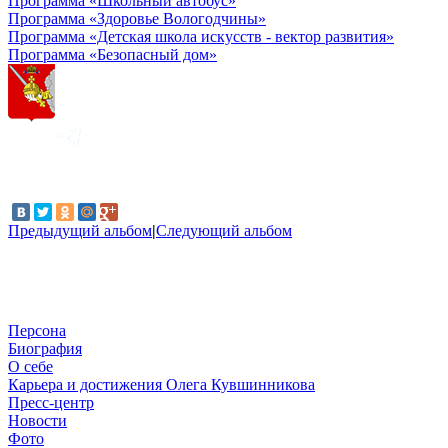
Программа «Школьный автобус»
Программа «Здоровье Вологодчины»
Программа «Детская школа искусств - вектор развития»
Программа «Безопасный дом»
Предыдущий альбом
|
Следующий альбом
Персона
Биография
О себе
Карьера и достижения Олега Кувшинникова
Пресс-центр
Новости
Фото