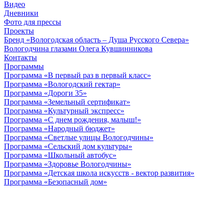
Видео
Дневники
Фото для прессы
Проекты
Бренд «Вологодская область – Душа Русского Севера»
Вологодчина глазами Олега Кувшинникова
Контакты
Программы
Программа «В первый раз в первый класс»
Программа «Вологодский гектар»
Программа «Дороги 35»
Программа «Земельный сертификат»
Программа «Культурный экспресс»
Программа «С днем рождения, малыш!»
Программа «Народный бюджет»
Программа «Светлые улицы Вологодчины»
Программа «Сельский дом культуры»
Программа «Школьный автобус»
Программа «Здоровье Вологодчины»
Программа «Детская школа искусств - вектор развития»
Программа «Безопасный дом»