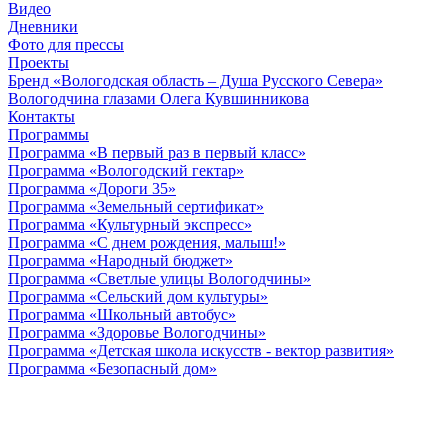
Видео
Дневники
Фото для прессы
Проекты
Бренд «Вологодская область – Душа Русского Севера»
Вологодчина глазами Олега Кувшинникова
Контакты
Программы
Программа «В первый раз в первый класс»
Программа «Вологодский гектар»
Программа «Дороги 35»
Программа «Земельный сертификат»
Программа «Культурный экспресс»
Программа «С днем рождения, малыш!»
Программа «Народный бюджет»
Программа «Светлые улицы Вологодчины»
Программа «Сельский дом культуры»
Программа «Школьный автобус»
Программа «Здоровье Вологодчины»
Программа «Детская школа искусств - вектор развития»
Программа «Безопасный дом»