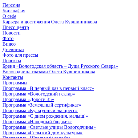
Персона
© 2012 - 2023,
Биография
КУВШИННИКОВ О.А.
О себе
Карьера и достижения Олега Кувшинникова
Пресс-центр
Новости
Фото
Видео
Дневники
Фото для прессы
Проекты
Бренд «Вологодская область – Душа Русского Севера»
Вологодчина глазами Олега Кувшинникова
Контакты
Программы
Программа «В первый раз в первый класс»
Программа «Вологодский гектар»
Программа «Дороги 35»
Программа «Земельный сертификат»
Программа «Культурный экспресс»
Программа «С днем рождения, малыш!»
Программа «Народный бюджет»
Программа «Светлые улицы Вологодчины»
Программа «Сельский дом культуры»