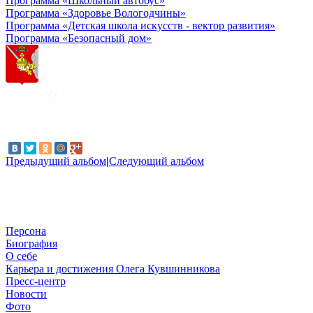
Программа «Школьный автобус»
Программа «Здоровье Вологодчины»
Программа «Детская школа искусств - вектор развития»
Программа «Безопасный дом»
Предыдущий альбом
|
Следующий альбом
Персона
Биография
О себе
Карьера и достижения Олега Кувшинникова
Пресс-центр
Новости
Фото