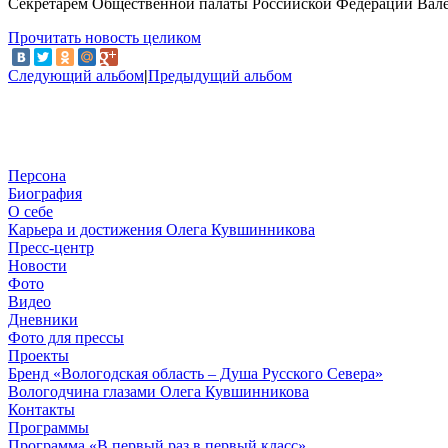
Секретарем Общественной палаты Российской Федерации Вал
Прочитать новость целиком
Следующий альбом
|
Предыдущий альбом
Персона
Биография
О себе
Карьера и достижения Олега Кувшинникова
Пресс-центр
Новости
Фото
Видео
Дневники
Фото для прессы
Проекты
Бренд «Вологодская область – Душа Русского Севера»
Вологодчина глазами Олега Кувшинникова
Контакты
Программы
Программа «В первый раз в первый класс»