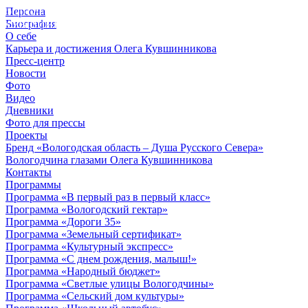
Персона
© 2012 - 2023,
Биография
КУВШИННИКОВ О.А.
О себе
Карьера и достижения Олега Кувшинникова
Пресс-центр
Новости
Фото
Видео
Дневники
Фото для прессы
Проекты
Бренд «Вологодская область – Душа Русского Севера»
Вологодчина глазами Олега Кувшинникова
Контакты
Программы
Программа «В первый раз в первый класс»
Программа «Вологодский гектар»
Программа «Дороги 35»
Программа «Земельный сертификат»
Программа «Культурный экспресс»
Программа «С днем рождения, малыш!»
Программа «Народный бюджет»
Программа «Светлые улицы Вологодчины»
Программа «Сельский дом культуры»