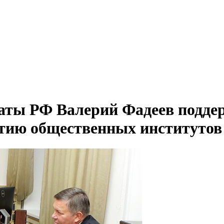
аты РФ Валерий Фадеев подде
итию общественных институтов