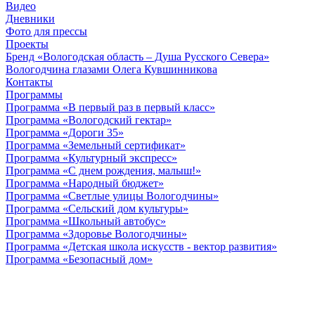
Видео
Дневники
Фото для прессы
Проекты
Бренд «Вологодская область – Душа Русского Севера»
Вологодчина глазами Олега Кувшинникова
Контакты
Программы
Программа «В первый раз в первый класс»
Программа «Вологодский гектар»
Программа «Дороги 35»
Программа «Земельный сертификат»
Программа «Культурный экспресс»
Программа «С днем рождения, малыш!»
Программа «Народный бюджет»
Программа «Светлые улицы Вологодчины»
Программа «Сельский дом культуры»
Программа «Школьный автобус»
Программа «Здоровье Вологодчины»
Программа «Детская школа искусств - вектор развития»
Программа «Безопасный дом»