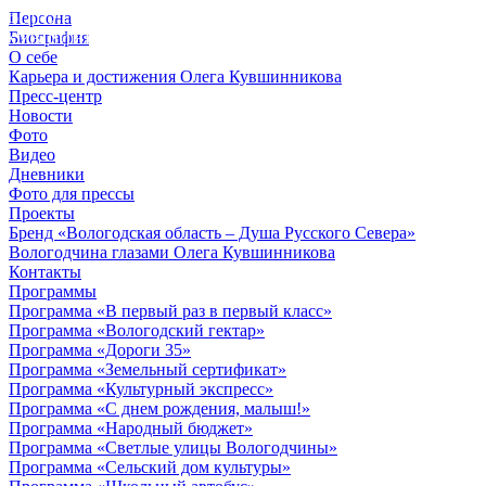
Персона
© 2012 - 2023,
Биография
КУВШИННИКОВ О.А.
О себе
Карьера и достижения Олега Кувшинникова
Пресс-центр
Новости
Фото
Видео
Дневники
Фото для прессы
Проекты
Бренд «Вологодская область – Душа Русского Севера»
Вологодчина глазами Олега Кувшинникова
Контакты
Программы
Программа «В первый раз в первый класс»
Программа «Вологодский гектар»
Программа «Дороги 35»
Программа «Земельный сертификат»
Программа «Культурный экспресс»
Программа «С днем рождения, малыш!»
Программа «Народный бюджет»
Программа «Светлые улицы Вологодчины»
Программа «Сельский дом культуры»