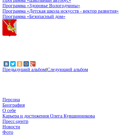
Программа «Школьный автобус»
Программа «Здоровье Вологодчины»
Программа «Детская школа искусств - вектор развития»
Программа «Безопасный дом»
Предыдущий альбом
|
Следующий альбом
Персона
Биография
О себе
Карьера и достижения Олега Кувшинникова
Пресс-центр
Новости
Фото