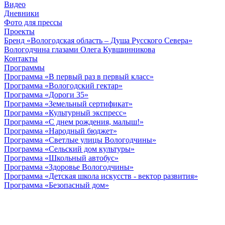
Видео
Дневники
Фото для прессы
Проекты
Бренд «Вологодская область – Душа Русского Севера»
Вологодчина глазами Олега Кувшинникова
Контакты
Программы
Программа «В первый раз в первый класс»
Программа «Вологодский гектар»
Программа «Дороги 35»
Программа «Земельный сертификат»
Программа «Культурный экспресс»
Программа «С днем рождения, малыш!»
Программа «Народный бюджет»
Программа «Светлые улицы Вологодчины»
Программа «Сельский дом культуры»
Программа «Школьный автобус»
Программа «Здоровье Вологодчины»
Программа «Детская школа искусств - вектор развития»
Программа «Безопасный дом»