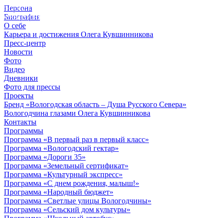
Персона
© 2012 - 2023,
Биография
КУВШИННИКОВ О.А.
О себе
Карьера и достижения Олега Кувшинникова
Пресс-центр
Новости
Фото
Видео
Дневники
Фото для прессы
Проекты
Бренд «Вологодская область – Душа Русского Севера»
Вологодчина глазами Олега Кувшинникова
Контакты
Программы
Программа «В первый раз в первый класс»
Программа «Вологодский гектар»
Программа «Дороги 35»
Программа «Земельный сертификат»
Программа «Культурный экспресс»
Программа «С днем рождения, малыш!»
Программа «Народный бюджет»
Программа «Светлые улицы Вологодчины»
Программа «Сельский дом культуры»