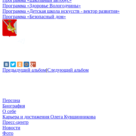
Программа «Школьный автобус»
Программа «Здоровье Вологодчины»
Программа «Детская школа искусств - вектор развития»
Программа «Безопасный дом»
Предыдущий альбом
|
Следующий альбом
Персона
Биография
О себе
Карьера и достижения Олега Кувшинникова
Пресс-центр
Новости
Фото