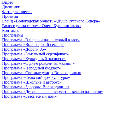
Видео
Дневники
Фото для прессы
Проекты
Бренд «Вологодская область – Душа Русского Севера»
Вологодчина глазами Олега Кувшинникова
Контакты
Программы
Программа «В первый раз в первый класс»
Программа «Вологодский гектар»
Программа «Дороги 35»
Программа «Земельный сертификат»
Программа «Культурный экспресс»
Программа «С днем рождения, малыш!»
Программа «Народный бюджет»
Программа «Светлые улицы Вологодчины»
Программа «Сельский дом культуры»
Программа «Школьный автобус»
Программа «Здоровье Вологодчины»
Программа «Детская школа искусств - вектор развития»
Программа «Безопасный дом»