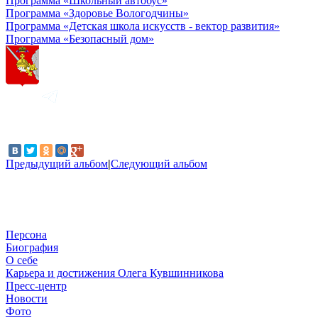
Программа «Школьный автобус»
Программа «Здоровье Вологодчины»
Программа «Детская школа искусств - вектор развития»
Программа «Безопасный дом»
Предыдущий альбом
|
Следующий альбом
Персона
Биография
О себе
Карьера и достижения Олега Кувшинникова
Пресс-центр
Новости
Фото