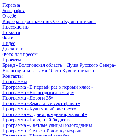
Персона
© 2012 - 2023,
Биография
КУВШИННИКОВ О.А.
О себе
Карьера и достижения Олега Кувшинникова
Пресс-центр
Новости
Фото
Видео
Дневники
Фото для прессы
Проекты
Бренд «Вологодская область – Душа Русского Севера»
Вологодчина глазами Олега Кувшинникова
Контакты
Программы
Программа «В первый раз в первый класс»
Программа «Вологодский гектар»
Программа «Дороги 35»
Программа «Земельный сертификат»
Программа «Культурный экспресс»
Программа «С днем рождения, малыш!»
Программа «Народный бюджет»
Программа «Светлые улицы Вологодчины»
Программа «Сельский дом культуры»